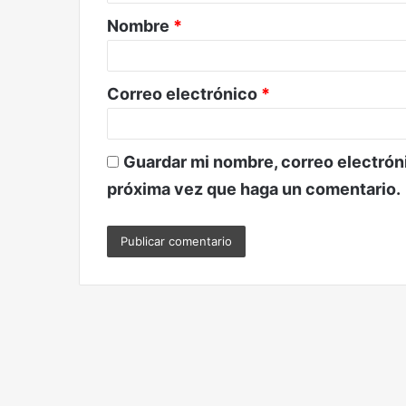
a
Nombre
*
r
i
o
Correo electrónico
*
*
Guardar mi nombre, correo electróni
próxima vez que haga un comentario.