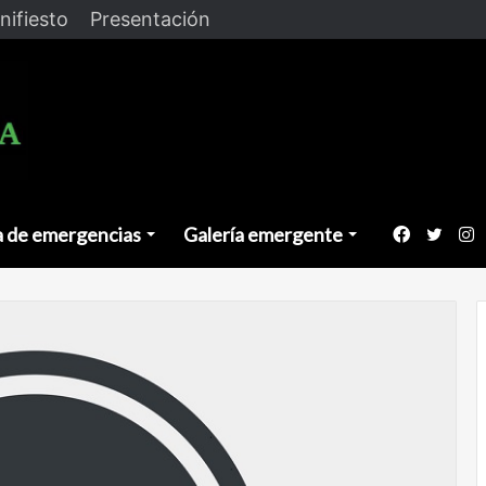
nifiesto
Presentación
a de emergencias
Galería emergente
Faceboo
Twitt
I