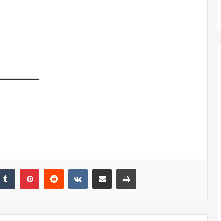
El dragón
nkedIn
Tumblr
Pinterest
Reddit
VKontakte
Share via Email
Print