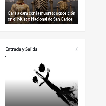
exposición
norte
en
de
Cara a cara con la muerte: exposición
Minanbé, la c
el
la
en el Museo Nacional de San Carlos
norte de la b
Museo
biosfera
Nacional
de
de
Calakmul
San
Carlos
Entrada y Salida
No
Feminismo
murió
de
amor