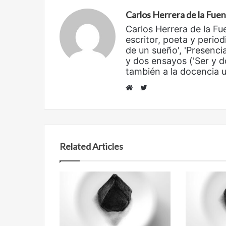
Carlos Herrera de la Fue
Carlos Herrera de la Fu
escritor, poeta y period
de un sueño', 'Presencia
y dos ensayos ('Ser y d
también a la docencia un
Twitter
Website
Reformulación
Nueva
droga
Related Articles
Reformulación
Nueva droga