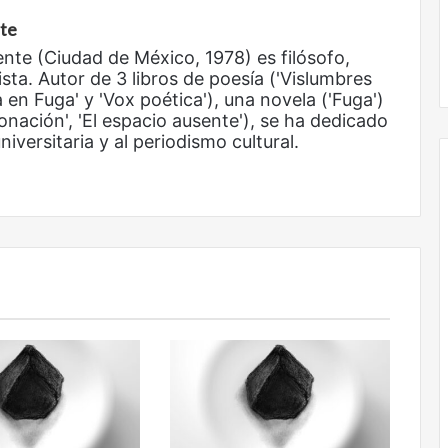
nte
ente (Ciudad de México, 1978) es filósofo,
ista. Autor de 3 libros de poesía ('Vislumbres
 en Fuga' y 'Vox poética'), una novela ('Fuga')
onación', 'El espacio ausente'), se ha dedicado
iversitaria y al periodismo cultural.
Obradorista
Obradorista