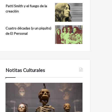
Patti Smith y el fuego de la
creación
Cuatro décadas (y un piquito)
de El Personal
Notitas Culturales
Cara
Minanbé,
a
la
cara
ciudad
con
maya
la
virgen
muerte:
al