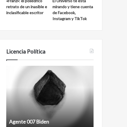
«Franz»: el poliédrico
El Universo te está
retrato de un inasible e
mirando y tiene cuenta
inclasificable escritor
de Facebook,
Instagram y TikTok
Licencia Política
Agente
Film
007
antineoliberal
Biden
Agente 007 Biden
Film antineoli