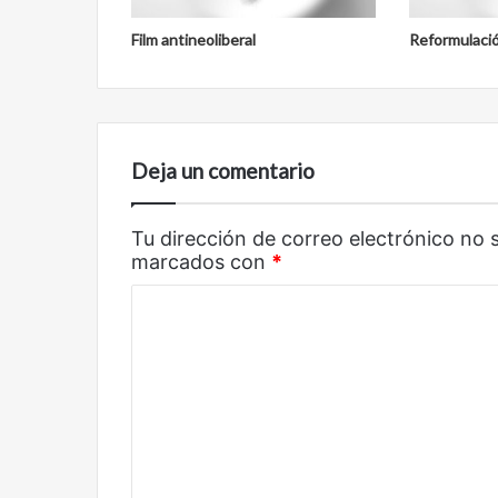
Film antineoliberal
Reformulaci
Deja un comentario
Tu dirección de correo electrónico no 
marcados con
*
C
o
m
e
n
t