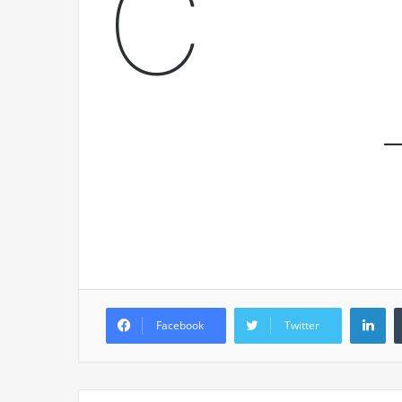
C
Años después
Olvido
Li
Facebook
Twitter