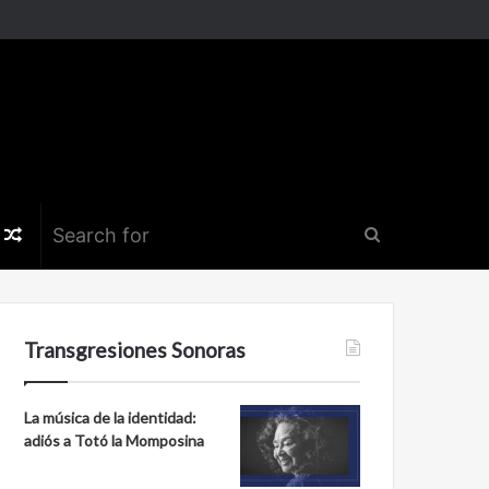
k
er
nstagram
Random
Search
Article
for
Transgresiones Sonoras
La música de la identidad:
adiós a Totó la Momposina