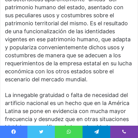
patrimonio humano del estado, asentado con
sus peculiares usos y costumbres sobre el
patrimonio territorial del mismo. Es el resultado
de una funcionalización de las identidades
vigentes en ese patrimonio humano, que adapta
y populariza convenientemente dichos usos y
costumbres de manera que se adecuen a los
requerimientos de la empresa estatal en su lucha
económica con los otros estados sobre el
escenario del mercado mundial.
La innegable gratuidad o falta de necesidad del
artificio nacional es un hecho que en la América
Latina se pone en evidencia con mucha mayor
frecuencia y desnudez que en otras situaciones
histórico-geográficas de la modernidad
capitalista. Pero es una gratuidad que, aparte de
Facebook
Twitter
WhatsApp
Telegram
Viber