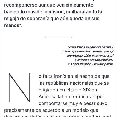
recomponerse aunque sea cínicamente
haciendo más de lo mismo, malbaratando la
migaja de soberanía que aún queda en sus
manos”
.
Suave Patria, vendedora de chía:/
quiero raptarte en la cuaresma opaca,/
sobre un garañón, y con matraca,/
y entre los tiros de la policía.
R. López Velarde,
La suave patria
N
o falta ironía en el hecho de que
las repúblicas nacionales que se
erigieron en el siglo XIX en
América latina terminaran por
comportarse muy a pesar suyo
precisamente de acuerdo a un modelo que
declaraban detestar, el de su propia modernidad