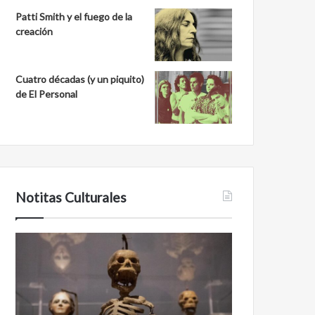
Patti Smith y el fuego de la
creación
Cuatro décadas (y un piquito)
de El Personal
Notitas Culturales
C
M
a
i
r
n
a
a
a
n
c
b