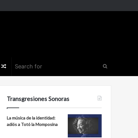
k
er
nstagram
Random
Search
Article
for
Transgresiones Sonoras
La música de la identidad:
adiós a Totó la Momposina