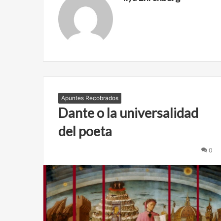
Apuntes Recobrados
Dante o la universalidad
del poeta
0
C
A
b
n
r
e
e
l
f
a