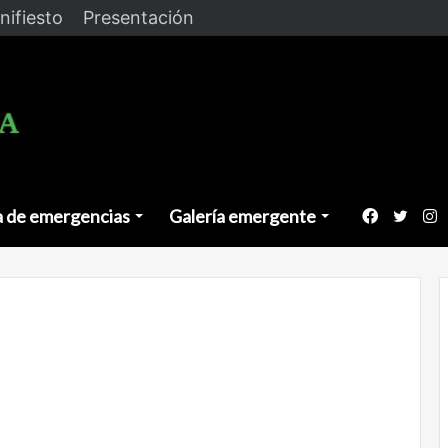
nifiesto
Presentación
a de emergencias
Galería emergente
Faceboo
Twitt
I