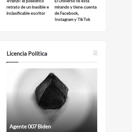
«Franz»: el poliédrico
El Universo te está
d
a
retrato de un inasible e
mirando y tiene cuenta
e
l
inclasificable escritor
de Facebook,
S
a
Instagram y TikTok
a
k
n
m
C
u
a
l
r
l
Licencia Política
o
s
A
F
g
i
e
l
n
m
t
a
e
n
0
t
0
i
7
n
Agente 007 Biden
Film antineoli
B
e