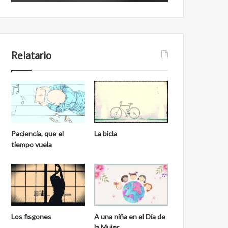
i
o
d
l
e
i
n
b
e
Relatario
r
a
l
Paciencia, que el
La bicla
tiempo vuela
Los fisgones
A una niña en el Día de
la Mujer