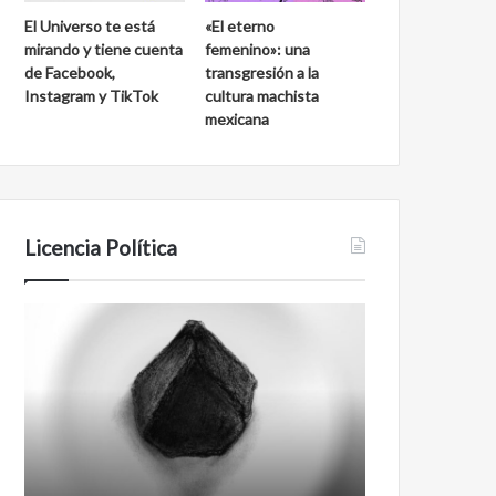
d
a
El Universo te está
«El eterno
e
l
mirando y tiene cuenta
femenino»: una
S
a
de Facebook,
transgresión a la
a
k
Instagram y TikTok
cultura machista
n
m
mexicana
C
u
a
l
r
l
o
s
Licencia Política
A
F
g
i
e
l
n
m
t
a
e
n
0
t
0
i