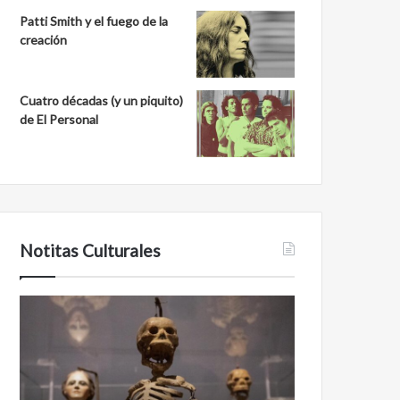
Patti Smith y el fuego de la
creación
Cuatro décadas (y un piquito)
de El Personal
Notitas Culturales
C
M
a
i
r
n
a
a
a
n
c
b