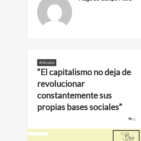
Artículos
“El capitalismo no deja de
revolucionar
constantemente sus
propias bases sociales”
C
A
b
0
n
r
e
e
l
f
a