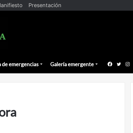
anifiesto
Presentación
a de emergencias
Galería emergente
Faceboo
Twitt
I
ora