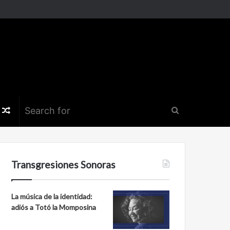
k
er
nstagram
Random
Search
Article
for
Transgresiones Sonoras
La música de la identidad:
adiós a Totó la Momposina