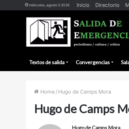
Inicio
Directorio
M
miércoles, agosto 5 2026
Textos de salida
Convergencias
Sal
Home
/
Hugo de Camps Mora
Hugo de Camps M
Hugo de Camps Mora