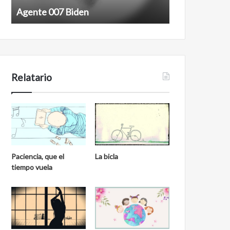
7
n
Agente 007 Biden
Film antineoli
B
e
i
o
d
l
e
i
n
b
e
Relatario
r
a
l
Paciencia, que el
La bicla
tiempo vuela