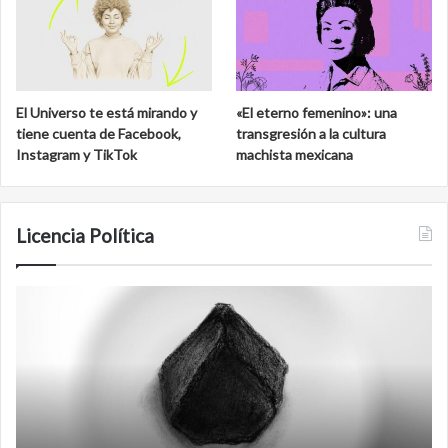
El Universo te está mirando y
«El eterno femenino»: una
tiene cuenta de Facebook,
transgresión a la cultura
Instagram y TikTok
machista mexicana
Licencia Política
Agente
F
007
an
Biden