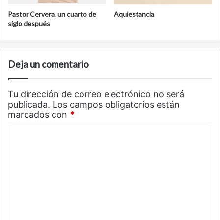
Pastor Cervera, un cuarto de
Aquiestancia
siglo después
Deja un comentario
Tu dirección de correo electrónico no será
publicada.
Los campos obligatorios están
marcados con
*
C
o
m
e
n
t