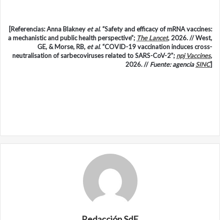
[Referencias: Anna Blakney
et al
. “Safety and efficacy of mRNA vaccines:
a mechanistic and public health perspective”;
The Lancet
, 2026. // West,
GE, & Morse, RB,
et al
. “COVID-19 vaccination induces cross-
neutralisation of sarbecoviruses related to SARS-CoV-2”;
npj Vaccines
,
2026. //
Fuente: agencia
SINC
]
Redacción SdE