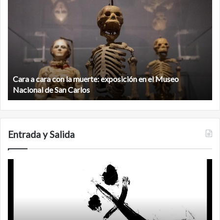
a
la
cara
c
con
m
la
v
muerte:
al
exposición
n
en
d
el
Cara a cara con la muerte: exposición en el Museo
la
Museo
b
Nacional de San Carlos
Nacional
d
de
C
San
Carlos
Entrada y Salida
Certezas
A
d