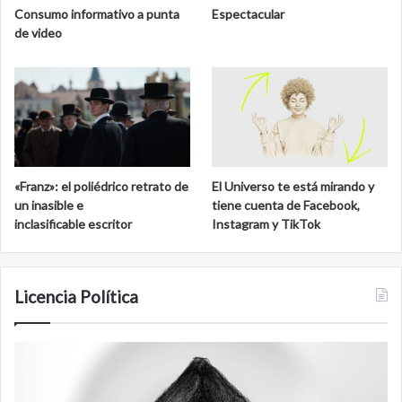
Consumo informativo a punta
Espectacular
de video
«Franz»: el poliédrico retrato de
El Universo te está mirando y
un inasible e
tiene cuenta de Facebook,
inclasificable escritor
Instagram y TikTok
Licencia Política
Agente
F
007
an
Biden