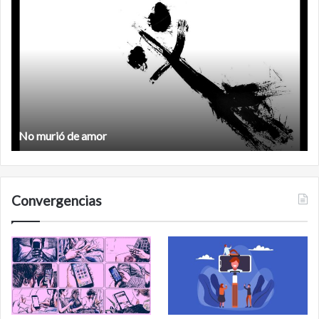
No
F
murió
de
amor
No murió de amor
Convergencias