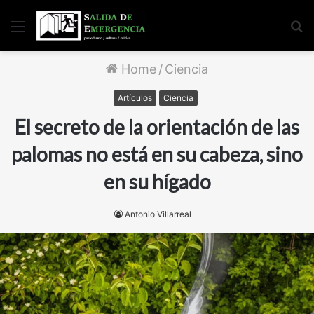
Menu
S
fo
Home
/
Ciencia
Artículos
Ciencia
El secreto de la orientación de las
palomas no está en su cabeza, sino
en su hígado
Antonio Villarreal