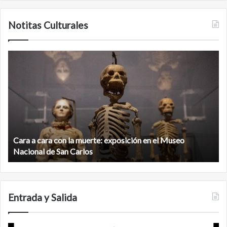
Notitas Culturales
Cara
M
a
la
cara
c
con
m
la
v
muerte:
al
exposición
n
en
d
el
Cara a cara con la muerte: exposición en el Museo
la
Museo
b
Nacional de San Carlos
Nacional
d
de
C
San
Carlos
Entrada y Salida