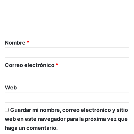
e
n
t
a
Nombre
*
r
i
o
Correo electrónico
*
*
Web
Guardar mi nombre, correo electrónico y sitio
web en este navegador para la próxima vez que
haga un comentario.