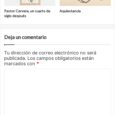
Pastor Cervera, un cuarto de
Aquiestancia
siglo después
Deja un comentario
Tu dirección de correo electrónico no será
publicada.
Los campos obligatorios están
marcados con
*
C
o
m
e
n
t