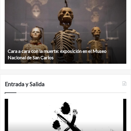
Minanbé,
la
ciudad
maya
virgen
al
ón
norte
de
ra con la muerte: exposición en el Museo
la
Minanbé, la ci
biosfera
de San Carlos
Calakmul
de
Calakmul
Entrada y Salida
rtezas
Años
despu