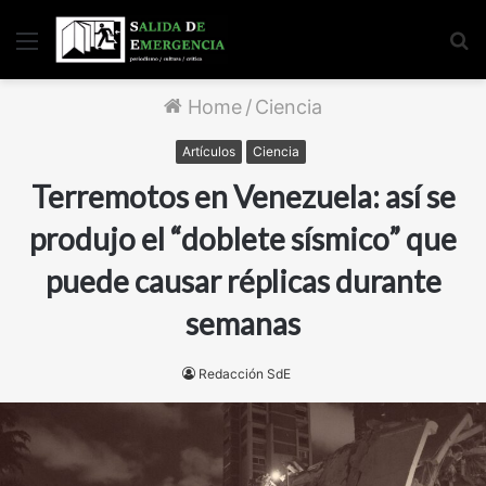
Menu
S
fo
Home
/
Ciencia
Artículos
Ciencia
Terremotos en Venezuela: así se
produjo el “doblete sísmico” que
puede causar réplicas durante
semanas
Redacción SdE