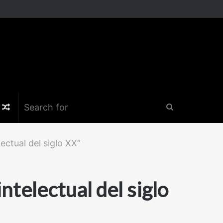
k
er
nstagram
Random
Search
Article
for
ectual del siglo XX”
telectual del siglo