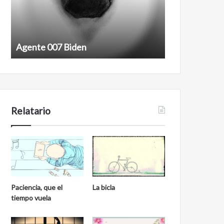
Agente 007 Biden
Film antineoli
Relatario
Paciencia, que el
La bicla
tiempo vuela