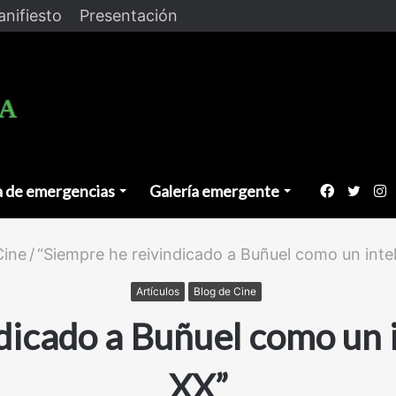
nifiesto
Presentación
a de emergencias
Galería emergente
Faceboo
Twitt
I
Cine
/
“Siempre he reivindicado a Buñuel como un intel
Artículos
Blog de Cine
dicado a Buñuel como un in
XX”