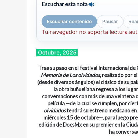
Escuchar esta nota
Escuchar contenido
Pausar
Rea
Tu navegador no soporta lectura au
Octubre, 2025
Tras su paso en el Festival Internacional d
Memoria de Los olvidados
, realizado por e
(desde diversos ángulos) el clásico de su pa
la obra buñueliana regresa a los luga
conversaciones con más de una veintena d
película —de la cual se cumplen, por cier
olvidados
tendrá su estreno mexicano en e
miércoles 15 de octubre—, para luego pre
edición de DocsMx en su premier en la Ciuda
ha conversad