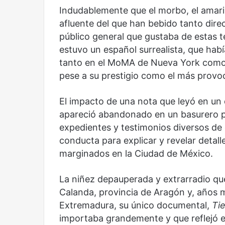
Indudablemente que el morbo, el amaril
afluente del que han bebido tanto dire
público general que gustaba de estas t
estuvo un español surrealista, que ha
Años después
Olvido
tanto en el MoMA de Nueva York como 
pese a su prestigio como el más provoc
El impacto de una nota que leyó en un 
apareció abandonado en un basurero pú
expedientes y testimonios diversos de e
conducta para explicar y revelar detall
marginados en la Ciudad de México.
La niñez depauperada y extrarradio qu
Calanda, provincia de Aragón y, años m
Extremadura, su único documental,
Ti
importaba grandemente y que reflejó e