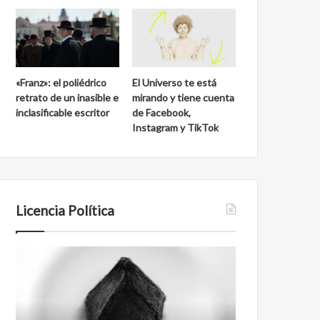
«Franz»: el poliédrico
El Universo te está
retrato de un inasible e
mirando y tiene cuenta
inclasificable escritor
de Facebook,
Instagram y TikTok
Licencia Política
Agente
Film
007
antineoliberal
Biden