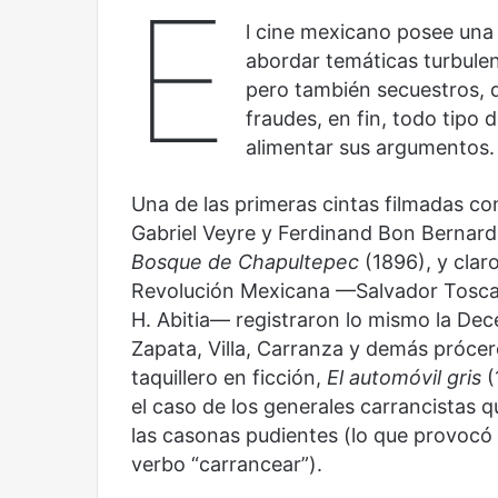
E
Cine,
Abre
futbol
la
l cine mexicano posee una 
y
Sala
abordar temáticas turbule
América
Nacional
pero también secuestros, 
Latina:
Contemporánea,
fraudes, en fin, todo tipo 
una
un
mirada
nuevo
alimentar sus argumentos.
Abre la Sala Naci
diferente
espacio
Cine, futbol y América Latina: una
Contemporánea, 
para
Una de las primeras cintas filmadas c
mirada diferente
para el arte y la c
el
Gabriel Veyre y Ferdinand Bon Bernard,
arte
Bosque de Chapultepec
(1896), y clar
y
la
Revolución Mexicana —Salvador Toscan
cultura
H. Abitia— registraron lo mismo la Dec
Zapata, Villa, Carranza y demás próceres
taquillero en ficción,
El automóvil gris
(
el caso de los generales carrancistas 
Años
Olvido
las casonas pudientes (lo que provocó 
después
verbo “carrancear”).