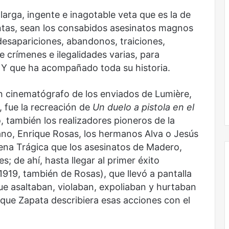
Nunca
más
larga, ingente e inagotable veta que es la de
sin
ntas, sean los consabidos asesinatos magnos
todas
desapariciones, abandonos, traiciones,
las
de crímenes e ilegalidades varias, para
voces:
la
 Y que ha acompañado toda su historia.
onal
Nunca más sin todas las voces: la
diversidad
un nuevo espacio
diversidad de la letras mexicanas en
de
on cinematógrafo de los enviados de Lumière,
ultura
una nueva colección digital
la
 fue la recreación de
Un duelo a pistola en el
letras
o, también los realizadores pioneros de la
mexicanas
en
o, Enrique Rosas, los hermanos Alva o Jesús
una
ena Trágica que los asesinatos de Madero,
nueva
; de ahí, hasta llegar al primer éxito
colección
1919, también de Rosas), que llevó a pantalla
digital
que asaltaban, violaban, expoliaban y hurtaban
El
que Zapata describiera esas acciones con el
dragón