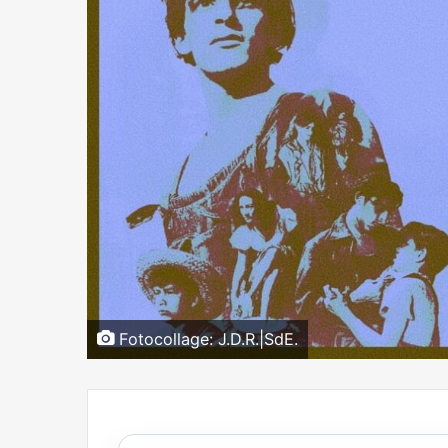
Fotocollage: J.D.R.|SdE.