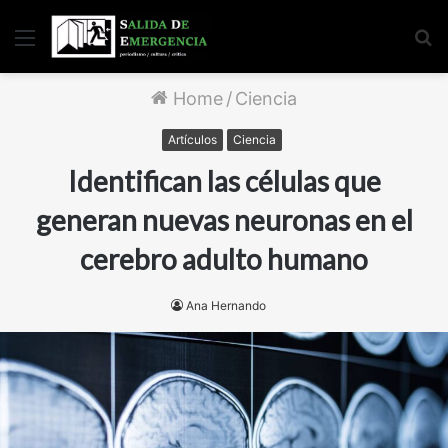
Menu
S
fo
Home
/
Ciencia
Artículos
Ciencia
Identifican las células que
generan nuevas neuronas en el
cerebro adulto humano
Ana Hernando