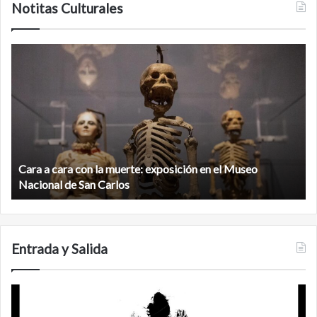
Notitas Culturales
Cara
M
a
la
cara
c
con
m
la
v
muerte:
al
exposición
n
en
d
el
Cara a cara con la muerte: exposición en el Museo
la
Museo
b
Nacional de San Carlos
Nacional
d
de
C
San
Carlos
Entrada y Salida
Certezas
A
d