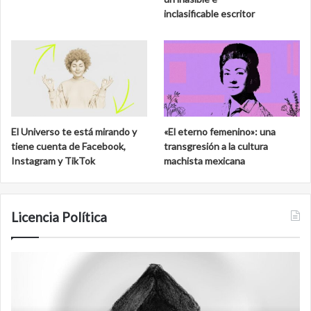
inclasificable escritor
El Universo te está mirando y
«El eterno femenino»: una
tiene cuenta de Facebook,
transgresión a la cultura
Instagram y TikTok
machista mexicana
Licencia Política
Agente
F
007
an
Biden