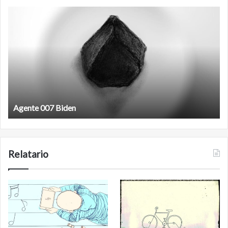
Agente
F
007
an
Biden
Agente 007 Biden
Relatario