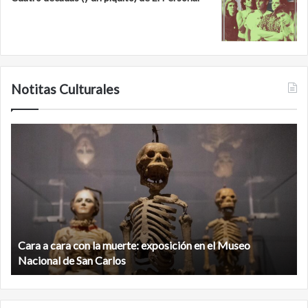
Notitas Culturales
Cara
M
a
la
cara
c
con
m
la
v
muerte:
al
exposición
n
en
d
el
Cara a cara con la muerte: exposición en el Museo
la
Museo
b
Nacional de San Carlos
Nacional
d
de
C
San