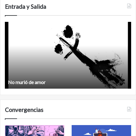
Carlos
Entrada y Salida
No
F
murió
de
amor
No murió de amor
Convergencias