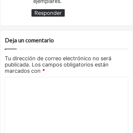
ejemplares.
Responder
Deja un comentario
Tu dirección de correo electrónico no será
publicada.
Los campos obligatorios están
marcados con
*
C
o
m
e
n
t