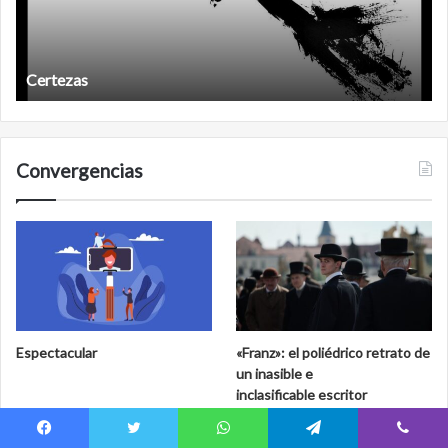
Años después
Convergencias
Espectacular
«Franz»: el poliédrico retrato de
un inasible e
inclasificable escritor
Facebook
Twitter
WhatsApp
Telegram
Viber