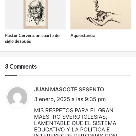
Pastor Cervera, un cuarto de
Aquiestancia
siglo después
3 Comments
JUAN MASCOTE SESENTO
d
3 enero, 2025 a las 9:35 pm
i
c
MIS RESPETOS PARA EL GRAN
MAESTRO SVERO IGLESIAS,
e
LAMENTABLE QUE EL SISTEMA
:
EDUCATIVO Y LA POLITICA E
INTERESES DE PERSONAS CON