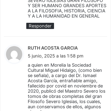
SEVERO IGLESIAS GRAN FILOSOFO
Y SER HUMANO GRANDES APORTES
e
A LA FILOSOFIA, HISTORIA, CIENCIA
:
Y A LA HUMANIDAD EN GENERAL
Responder
RUTH ACOSTA GARCIA
d
5 junio, 2025 a las 1:58 pm
i
c
a quien en Morelia la Sociedad
Cultural Miguel Hidalgo, (como bien
e
se señala), a cargo del Dr. Ismael
:
Acosta García, entrañable amigo,
fallecido por covid en noviembre de
2020, publicó del Maestro Severo los
tomos de obras completas del gran
Filosofo Severo Iglesias, los cuales,
aun conservamos de ellos, algunos