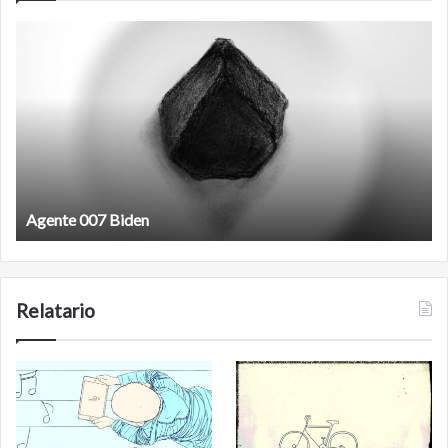
Film
antineoliberal
Film antineoliberal
Relatario