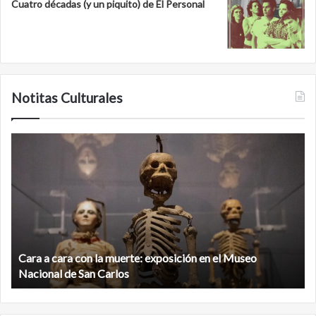
Cuatro décadas (y un piquito) de El Personal
Notitas Culturales
Minanbé,
la
ciudad
maya
virgen
al
norte
de
la
Minanbé, la ciudad maya virgen al norte de la biosfera de
biosfera
Calakmul
de
Calakmul