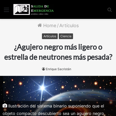
Menu
S
fo
Home
/
Artículos
Artículos
Ciencia
¿Agujero negro más ligero o
estrella de neutrones más pesada?
Enrique Sacristán
Ilustración del sistema binario suponiendo que el
objeto compacto descubierto sea un agujero negro,