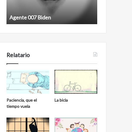
Agente 007 Biden
Film antineoli
Relatario
Paciencia, que el
La bicla
tiempo vuela