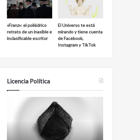
«Franz»: el poliédrico
El Universo te está
retrato de un inasible e
mirando y tiene cuenta
inclasificable escritor
de Facebook,
Instagram y TikTok
Licencia Política
Agente
Film
007
antineoliberal
Biden