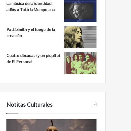
La música de la identidad:
adiós a Totó la Momposina
Patti Smith y el fuego de la
creación
Cuatro décadas (y un piquito)
de El Personal
Notitas Culturales
Cara
Minanbé,
a
la