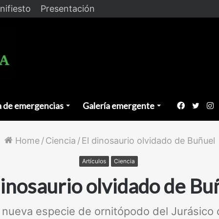
nifiesto
Presentación
a de emergencias
Galería emergente
Faceboo
Twitt
I
Home
/
Ciencia
/
El dinosaurio olvidado de Buñuel
Artículos
Ciencia
dinosaurio olvidado de Bu
 nueva especie de ornitópodo del Jurásico 