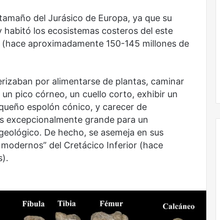
sin
todas
tamaño del Jurásico de Europa, ya que su
las
y habitó los ecosistemas costeros del este
voces:
or (hace aproximadamente 150-145 millones de
la
onal
Nunca más sin todas las voces: la
diversidad
un nuevo espacio
diversidad de la letras mexicanas en
de
ultura
una nueva colección digital
la
erizaban por alimentarse de plantas, caminar
letras
un pico córneo, un cuello corto, exhibir un
mexicanas
queño espolón cónico, y carecer de
en
una
s excepcionalmente grande para un
nueva
geológico. De hecho, se asemeja en sus
colección
modernos” del Cretácico Inferior (hace
digital
).
El
dragón