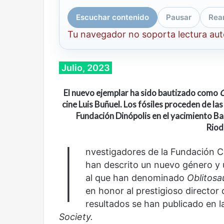
Escuchar contenido
Pausar
Rea
Tu navegador no soporta lectura au
Julio, 2023
El nuevo ejemplar ha sido bautizado como
O
cine Luis Buñuel. Los fósiles proceden de la
Fundación Dinópolis en el yacimiento Ba
Riod
I
nvestigadores de la Fundación C
han descrito un nuevo género y 
al que han denominado
Oblitosa
en honor al prestigioso director 
resultados se han publicado en l
Cine,
Abre
Society.
futbol
la