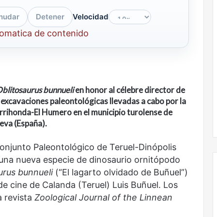
nudar
Detener
Velocidad
tomatica de contenido
blitosaurus bunnueli
en honor al célebre director de
s excavaciones paleontológicas llevadas a cabo por la
rrihonda-El Humero en el municipio turolense de
eva (España).
onjunto Paleontológico de Teruel-Dinópolis
una nueva especie de dinosaurio ornitópodo
urus bunnueli
(“El lagarto olvidado de Buñuel”)
de cine de Calanda (Teruel) Luis Buñuel. Los
a revista
Zoological Journal of the Linnean
Nunca
más