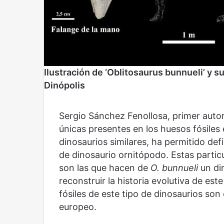
Ilustración de ‘Oblitosaurus bunnueli’ y s
Dinópolis
Sergio Sánchez Fenollosa, primer autor
únicas presentes en los huesos fósiles 
dinosaurios similares, ha permitido de
de dinosaurio ornitópodo. Estas particu
Reformulación
Nueva
son las que hacen de
O. bunnueli
un di
droga
reconstruir la historia evolutiva de est
fósiles de este tipo de dinosaurios so
europeo.