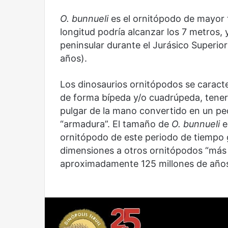
y
Sala
América
Nacional
O. bunnueli
es el ornitópodo de mayor 
Latina:
Contemporánea,
longitud podría alcanzar los 7 metros, 
una
un
peninsular durante el Jurásico Superi
mirada
nuevo
Abre la Sala Naci
años).
diferente
espacio
Cine, futbol y América Latina: una
Contemporánea, 
para
mirada diferente
para el arte y la c
el
Los dinosaurios ornitópodos se caract
arte
de forma bípeda y/o cuadrúpeda, tener 
y
pulgar de la mano convertido en un pe
la
cultura
“armadura”. El tamaño de
O. bunnueli
e
ornitópodo de este periodo de tiempo 
dimensiones a otros ornitópodos “más 
aproximadamente 125 millones de años
Años
Olvido
después