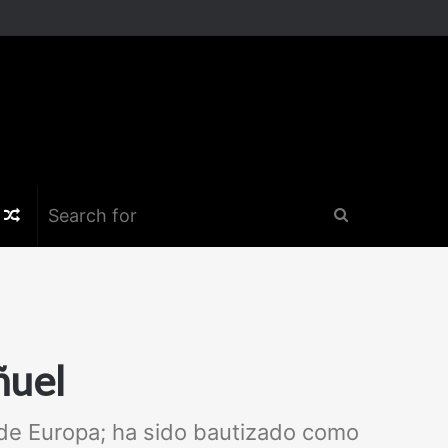
k
er
nstagram
Random
Search
Article
for
ñuel
de Europa; ha sido bautizado como