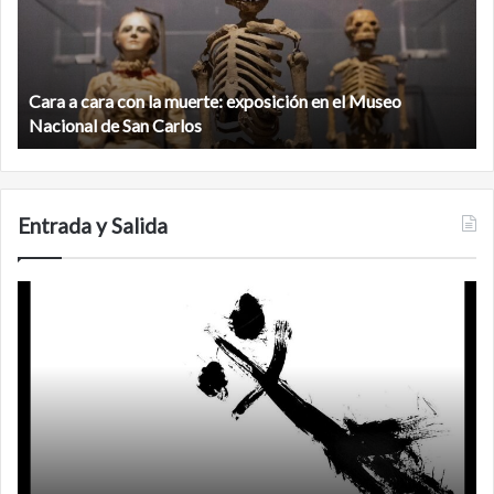
la
v
muerte:
al
exposición
n
en
d
el
Cara a cara con la muerte: exposición en el Museo
la
Museo
b
Nacional de San Carlos
Nacional
d
de
C
San
Carlos
Entrada y Salida
No
F
murió
de
amor