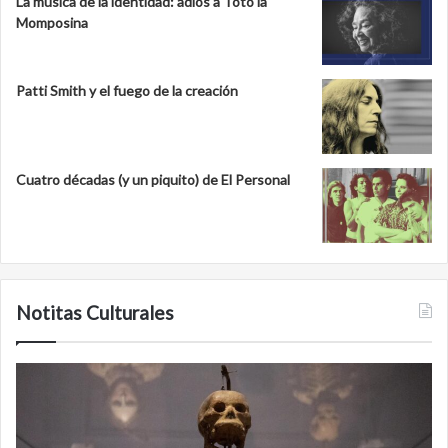
La música de la identidad: adiós a Totó la
Momposina
Patti Smith y el fuego de la creación
Cuatro décadas (y un piquito) de El Personal
Notitas Culturales
Cara
M
a
la
cara
c
con
m