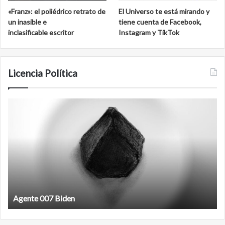
«Franz»: el poliédrico retrato de
El Universo te está mirando y
un inasible e
tiene cuenta de Facebook,
inclasificable escritor
Instagram y TikTok
Licencia Política
Agente
F
007
an
Biden
Agente 007 Biden