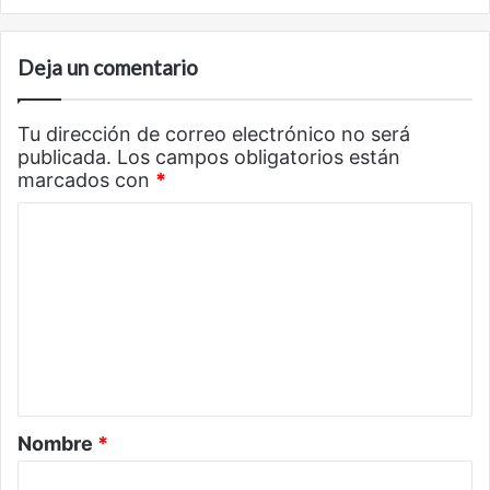
Deja un comentario
Tu dirección de correo electrónico no será
publicada.
Los campos obligatorios están
marcados con
*
C
o
m
e
n
t
a
Nombre
*
r
i