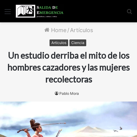
Menu
S
fo
Home
/
Artículos
Artículos
Ciencia
Un estudio derriba el mito de los
hombres cazadores y las mujeres
recolectoras
Pablo Mora