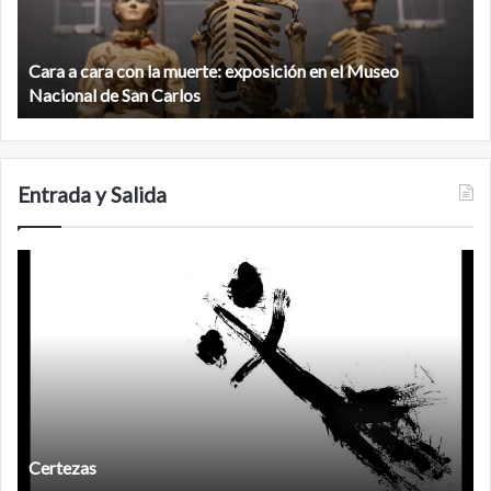
muerte:
al
exposición
n
en
d
el
Cara a cara con la muerte: exposición en el Museo
la
Museo
b
Nacional de San Carlos
Nacional
d
de
C
San
Carlos
Entrada y Salida
Certezas
A
d
Certezas