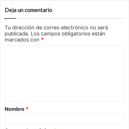
Deja un comentario
Tu dirección de correo electrónico no será
publicada.
Los campos obligatorios están
marcados con
*
C
o
m
e
n
t
a
Nombre
*
r
i
o