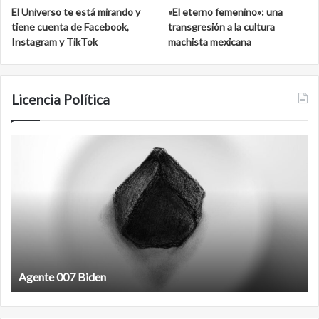
El Universo te está mirando y
«El eterno femenino»: una
tiene cuenta de Facebook,
transgresión a la cultura
Instagram y TikTok
machista mexicana
Licencia Política
Agente
F
007
an
Biden
Agente 007 Biden