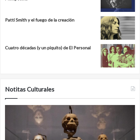
Patti Smith y el fuego de la creación
Cuatro décadas (y un piquito) de El Personal
Notitas Culturales
Cara
M
a
la
cara
c
con
m
la
v