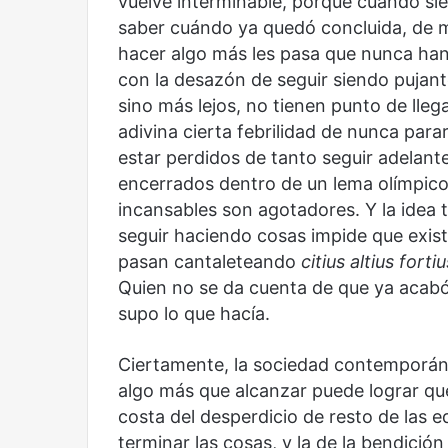
vuelve interminable, porque cuando si
saber cuándo ya quedó concluida, de 
hacer algo más les pasa que nunca han
con la desazón de seguir siendo pujant
sino más lejos, no tienen punto de lleg
adivina cierta febrilidad de nunca para
estar perdidos de tanto seguir adelant
encerrados dentro de un lema olímpico 
incansables son agotadores. Y la idea 
seguir haciendo cosas impide que exista 
pasan cantaleteando
citius altius fortiu
Quien no se da cuenta de que ya acabó
supo lo que hacía.
Ciertamente, la sociedad contemporán
algo más que alcanzar puede lograr que
costa del desperdicio de resto de las e
terminar las cosas, y la de la bendició