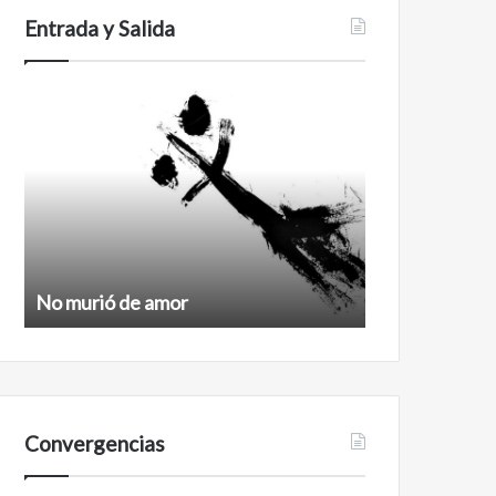
Entrada y Salida
No
Feminismo
murió
de
amor
No murió de amor
Feminismo
Convergencias