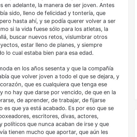
nueva
s en adelante, la manera de ser joven. Antes
colección
ía sido, lleno de felicidad y tontería, que
digital
ro hasta ahí, y se podía querer volver a ser
El
o si la vida fuese sólo para los atletas, la
dragón
llá, buscar nuevos retos, vislumbrar otros
yectos, estar lleno de planes, y siempre
o lo cual estaba bien para esa edad.
 moda en los años sesenta y que la compañía
bía que volver joven a todo el que se dejara, y
El dragón
 corazón, que es cualquiera que tenga ese
 y no hay que darse por vencido, de que en la
arse, de aprender, de trabajar, de fijarse
o es que ya está acabado. Es por eso que se
boxeadores, escritores, divas, actores,
 y políticos que nunca acaban de irse y que
avía tienen mucho que aportar, que aún les