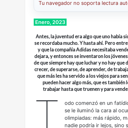
Tu navegador no soporta lectura au
Enero, 2023
Antes, la juventud era algo que uno había si
se recordaba mucho. Y hasta ahí. Pero entre
Cine,
Abre
y que la compañía Adidas necesitaba vender
futbol
la
dejara, y entonces se inventaron los jóvenes
y
Sala
de que siempre hay que luchar y no hay que d
América
Nacional
crecer, de superarse, de aprender, de trabaja
Latina:
Contemporánea,
una
un
que más les ha servido a los viejos para se
mirada
nuevo
pueden hacer algo más, que es también l
Abre la Sala Naci
diferente
espacio
trabajar hasta que truenen y para vender
Cine, futbol y América Latina: una
Contemporánea, 
T
para
mirada diferente
para el arte y la c
el
odo comenzó en un fatídic
arte
se le iluminó la cara al oc
y
la
olimpiadas: más rápido, má
cultura
nadie podría ir lejos, sino