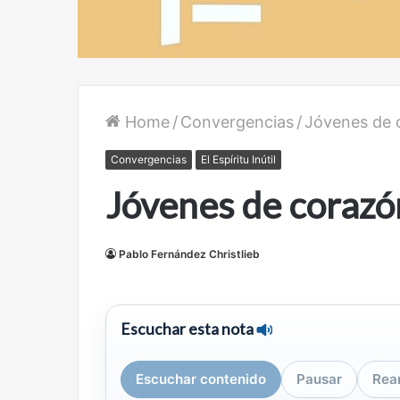
Home
/
Convergencias
/
Jóvenes de 
Convergencias
El Espíritu Inútil
Jóvenes de corazó
Pablo Fernández Christlieb
Escuchar esta nota
Escuchar contenido
Pausar
Rea