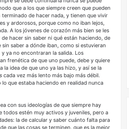
empre se debe continuarla nunca se puede
modo que a los que siempre creen que pueden
 terminado de hacer nada, y tienen que vivir
es y ardorosos, porque como no iban lejos,
ada. A los jóvenes de corazón más bien se les
r de hacer sin saber ni qué están haciendo, de
e sin saber a dónde iban, como si estuvieran
y ya no encontraran la salida. Los
tan frenética de que uno puede, debe y quiere
la idea de que uno ya las hizo, y así se la
s
cada vez más lento más bajo más débil.
 lo que estaba haciendo en realidad nunca
ea con sus ideologías de que siempre hay
 todos estén muy activos y juveniles, pero a
dades: la de calcular y saber cuánto falta para
n de que las cosas se terminen, que es la mejor