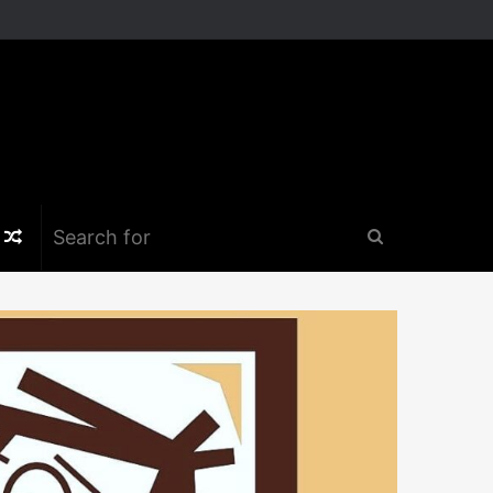
k
er
nstagram
Random
Search
Article
for