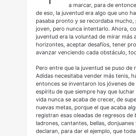
a marcar, para de entonce
de eso, la juventud era algo que uno hab
pasaba pronto y se recordaba mucho, pe
Años
Olvido
joven, pero nunca intentarlo. Ahora, com
después
juventud era la voluntad de mirar más a
horizontes, aceptar desafíos, tener pro
avanzar venciendo cada obstáculo, tod
Pero entre que la juventud se puso de
Adidas necesitaba vender más tenis, ha
Años después
Olvido
entonces se inventaron los jóvenes de
espíritu de que siempre hay que luchar
vida nunca se acaba de crecer, de super
nuevas metas, porque el que acaba alg
registran esas oleadas de regresos de 
ladrones, cantantes, bellas, donjuanes
declaran, para dar el ejemplo, que tod