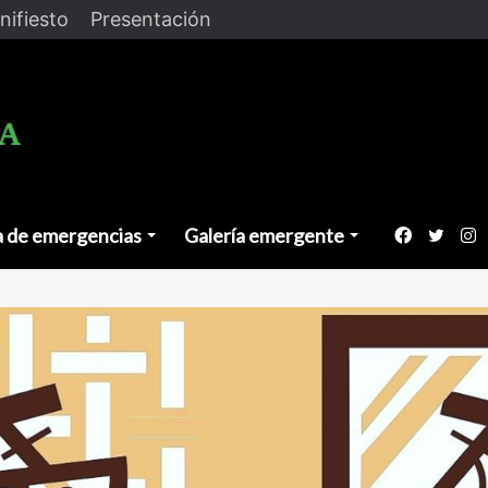
nifiesto
Presentación
a de emergencias
Galería emergente
Faceboo
Twitt
I