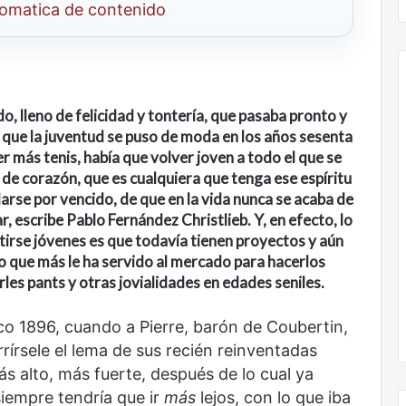
tomatica de contenido
do, lleno de felicidad y tontería, que pasaba pronto y
 que la juventud se puso de moda en los años sesenta
Nunca
 más tenis, había que volver joven a todo el que se
más
 de corazón, que es cualquiera que tenga ese espíritu
sin
arse por vencido, de que en la vida nunca se acaba de
todas
r, escribe Pablo Fernández Christlieb. Y, en efecto, lo
las
voces:
ntirse jóvenes es que todavía tienen proyectos y aún
la
o que más le ha servido al mercado para hacerlos
onal
Nunca más sin todas las voces: la
diversidad
les pants y otras jovialidades en edades seniles.
un nuevo espacio
diversidad de la letras mexicanas en
de
ultura
una nueva colección digital
la
o 1896, cuando a Pierre, barón de Coubertin,
letras
urrírsele el lema de sus recién reinventadas
mexicanas
en
s alto, más fuerte, después de lo cual ya
una
 siempre tendría que ir
más
lejos, con lo que iba