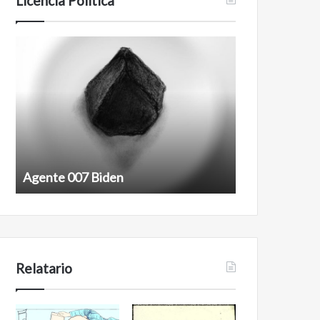
Licencia Política
Agente
Film
007
antineoliberal
Biden
Agente 007 Biden
Film antineoli
Relatario