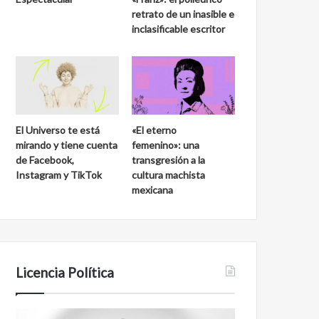
retrato de un inasible e
inclasificable escritor
El Universo te está
«El eterno
mirando y tiene cuenta
femenino»: una
de Facebook,
transgresión a la
Instagram y TikTok
cultura machista
mexicana
Licencia Política
Agente
Film