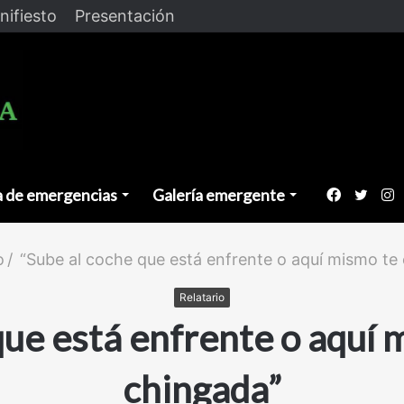
nifiesto
Presentación
a de emergencias
Galería emergente
Faceboo
Twitt
I
o
/
“Sube al coche que está enfrente o aquí mismo te 
Relatario
ue está enfrente o aquí 
chingada”