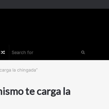
k
er
nstagram
Random
Search
Article
for
carga la chingada”
mismo te carga la