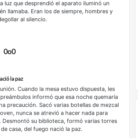
La luz que desprendió el aparato iluminó un
uién llamaba. Eran los de siempre, hombres y
Nunca
egollar al silencio.
más
sin
todas
las
voces:
0o0
la
onal
Nunca más sin todas las voces: la
diversidad
un nuevo espacio
diversidad de la letras mexicanas en
de
ultura
una nueva colección digital
la
ació la paz
letras
mexicanas
reunión. Cuando la mesa estuvo dispuesta, les
en
s preámbulos informó que esa noche quemaría
una
una precaución. Sacó varias botellas de mezcal
nueva
colección
oven, nunca se atrevió a hacer nada para
digital
er. Desmontó su biblioteca, formó varias torres
r de casa, del fuego nació la paz.
No
murió