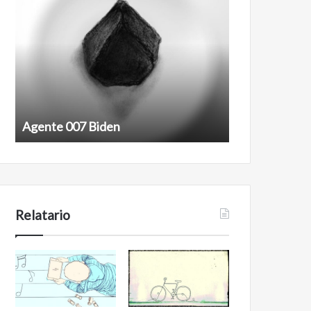
007
antineoliberal
Biden
Agente 007 Biden
Film antineoli
Relatario