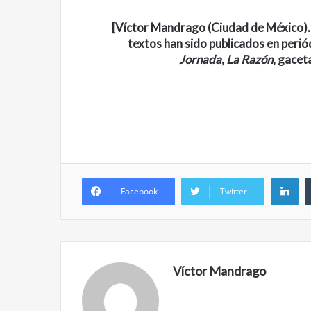
[Víctor Mandrago (Ciudad de México). 
textos han sido publicados en perió
Jornada
,
La Razón
, gace
Li
Facebook
Twitter
Víctor Mandrago
Reformulación
Nueva