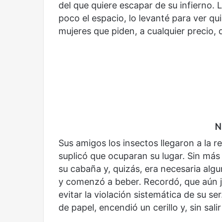
del que quiere escapar de su infierno. 
poco el espacio, lo levanté para ver q
Cine,
Abre
mujeres que piden, a cualquier precio, d
futbol
la
y
Sala
América
Nacional
Latina:
Contemporánea,
una
un
mirada
nuevo
Abre la Sala Naci
diferente
espacio
Cine, futbol y América Latina: una
Contemporánea, 
para
mirada diferente
para el arte y la c
el
N
arte
y
Sus amigos los insectos llegaron a la 
la
suplicó que ocuparan su lugar. Sin má
cultura
su cabaña y, quizás, era necesaria alg
y comenzó a beber. Recordó, que aún j
evitar la violación sistemática de su s
de papel, encendió un cerillo y, sin sali
Olvido
El
dragón