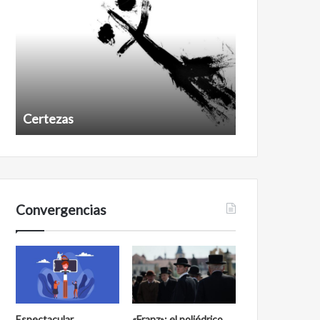
Certezas
Años despué
Convergencias
Espectacular
«Franz»: el poliédrico