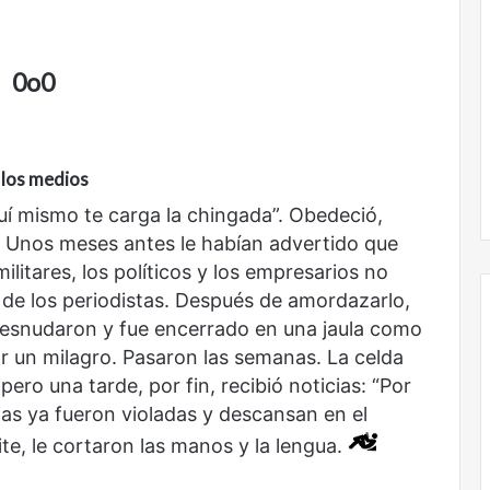
de
amor
0o0
 los medios
No murió de amor
uí mismo te carga la chingada”. Obedeció,
. Unos meses antes le habían advertido que
militares, los políticos y los empresarios no
 de los periodistas. Después de amordazarlo,
o desnudaron y fue encerrado en una jaula como
r un milagro. Pasaron las semanas. La celda
ero una tarde, por fin, recibió noticias: “Por
jas ya fueron violadas y descansan en el
te, le cortaron las manos y la lengua.