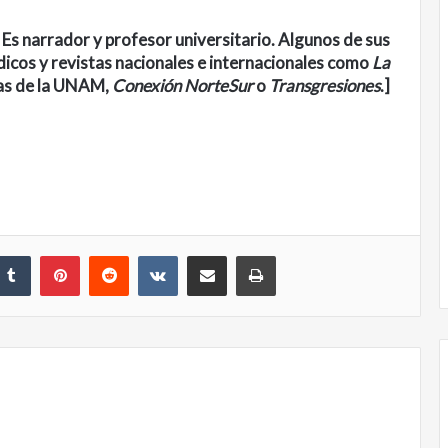
Es narrador y profesor universitario. Algunos de sus
dicos y revistas nacionales e internacionales como
La
tas de la UNAM,
Conexión NorteSur
o
Transgresiones
.]
nkedIn
Tumblr
Pinterest
Reddit
VKontakte
Share via Email
Print
Obradorista