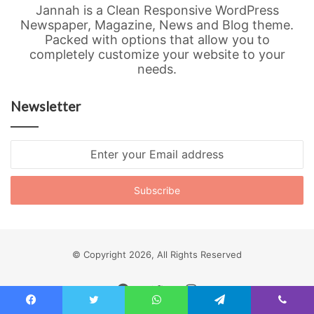
Jannah is a Clean Responsive WordPress
Newspaper, Magazine, News and Blog theme.
Packed with options that allow you to
completely customize your website to your
needs.
Newsletter
Enter
your
Email
address
© Copyright 2026, All Rights Reserved
Facebook
Twitter
Instagram
Facebook
Twitter
WhatsApp
Telegram
Viber