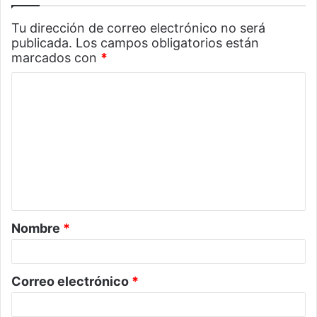
Tu dirección de correo electrónico no será
publicada.
Los campos obligatorios están
marcados con
*
C
o
m
e
n
t
a
Nombre
*
r
i
o
Correo electrónico
*
*