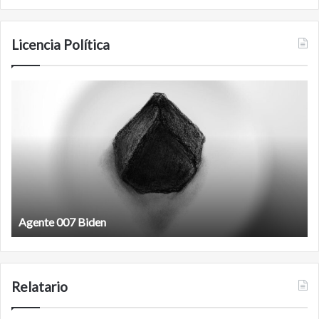
Licencia Política
Film
antineoliberal
Film antineoliberal
Relatario