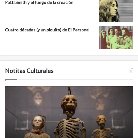
Patti Smith y el fuego de la creación
Cuatro décadas (y un piquito) de El Personal
Notitas Culturales
Minanbé,
la
ciudad
maya
virgen
al
norte
de