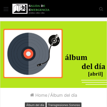
Menu
S
fo
Home
/
Álbum del día
Álbum del día
Transgresiones Sonoras