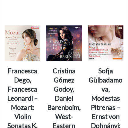
Francesca
Cristina
Sofja
Dego,
Gómez
Gülbadamo
Francesca
Godoy,
va,
Leonardi –
Daniel
Modestas
Mozart:
Barenboim,
Pitrenas –
Violin
West-
Ernst von
Sonatas K.
Eastern
Dohnányi: