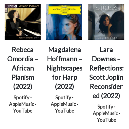
Rebeca
Magdalena
Lara
Omordia –
Hoffmann –
Downes –
African
Nightscapes
Reflections:
Pianism
for Harp
Scott Joplin
(2022)
(2022)
Reconsider
ed (2022
)
Spotify
·
Spotify
·
AppleMusic
·
AppleMusic
·
Spotify
·
YouTube
YouTube
AppleMusic
·
YouTube