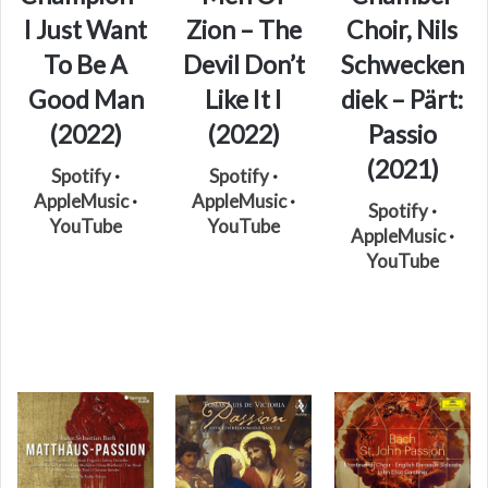
I Just Want
Zion – The
Choir, Nils
To Be A
Devil Don’t
Schwecken
Good Man
Like It I
diek – Pärt:
(2022)
(2022)
Passio
(2021)
Spotify
·
Spotify
·
AppleMusic
·
AppleMusic
·
Spotify
·
YouTube
YouTube
AppleMusic
·
YouTube