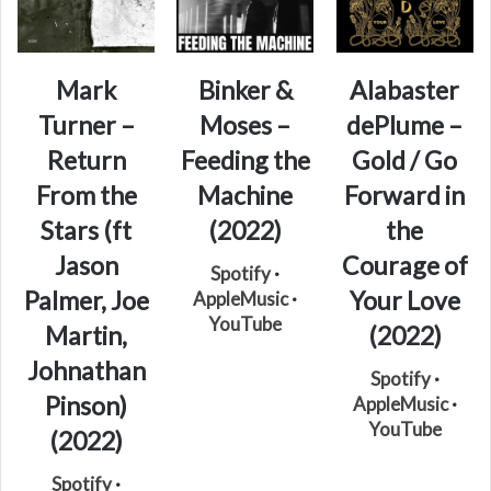
Mark
Binker &
Alabaster
Turner –
Moses –
dePlume –
Return
Feeding the
Gold / Go
From the
Machine
Forward in
Stars (ft
(2022)
the
Jason
Courage of
Spotify
·
Palmer, Joe
Your Love
AppleMusic
·
YouTube
Martin,
(2022)
Johnathan
Spotify
·
Pinson)
AppleMusic
·
YouTube
(2022)
Spotify
·