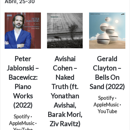
Abril, 25-30
Peter
Avishai
Gerald
Jablonski –
Cohen –
Clayton –
Bacewicz:
Naked
Bells On
Piano
Truth (ft.
Sand (2022)
Works
Yonathan
Spotify
·
(2022)
Avishai,
AppleMusic
·
YouTube
Barak Mori,
Spotify
·
Ziv Ravitz)
AppleMusic
·
YouTube