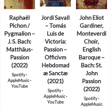
Raphaël
Jordi Savall
John Eliot
Pichon /
– Tomás
Gardiner,
Pygmalion –
Luis de
Monteverdi
J. S. Bach:
Victoria:
Choir,
Matthäus-
Passion –
English
Passion
Officivm
Baroque –
(2022)
Hebdomad
Bach: St.
æ Sanctæ
John
Spotify
·
(2021)
Passion
AppleMusic
·
YouTube
(2022)
Spotify
·
AppleMusic
·
Spotify
·
YouTube
AppleMusic