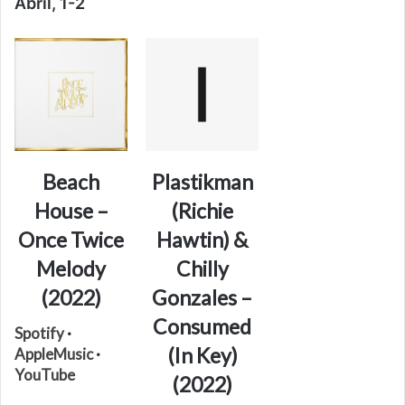
Abril, 1-2
Beach
Plastikman
House –
(Richie
Once Twice
Hawtin) &
Melody
Chilly
(2022)
Gonzales –
Consumed
Spotify
·
(In Key)
AppleMusic
·
YouTube
(2022)