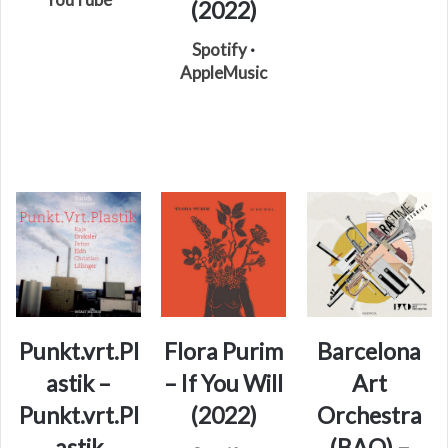
(2022)
Spotify
·
AppleMusic
Punkt.vrt.Pl
Flora Purim
Barcelona
astik –
– If You Will
Art
Punkt.vrt.Pl
(2022)
Orchestra
astik
(BAO) –