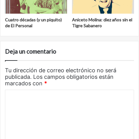
Cuatro décadas (y un piquito)
Aniceto Molina: diez años sin el
de El Personal
Tigre Sabanero
Deja un comentario
Tu dirección de correo electrónico no será
publicada.
Los campos obligatorios están
marcados con
*
C
o
m
e
n