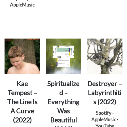
AppleMusic
Kae
Spiritualize
Destroyer –
Tempest –
d –
Labyrinthiti
The Line Is
Everything
s (2022)
A Curve
Was
Spotify
·
(2022)
Beautiful
AppleMusic
·
YouTube