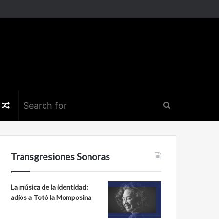
k
er
nstagram
Random
Search
Article
for
Transgresiones Sonoras
La música de la identidad:
adiós a Totó la Momposina