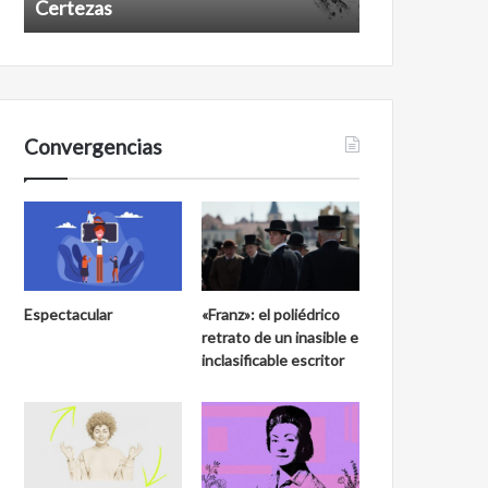
Certezas
Años despué
Convergencias
Espectacular
«Franz»: el poliédrico
retrato de un inasible e
inclasificable escritor