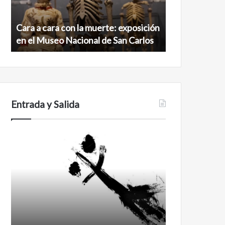
exposición
norte
en
de
Cara a cara con la muerte: exposición
Minanbé, la c
el
la
en el Museo Nacional de San Carlos
norte de la b
Museo
biosfera
Nacional
de
de
Calakmul
San
Carlos
Entrada y Salida
Certezas
Años
después