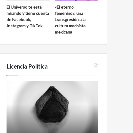
El Universo te está
«El eterno
mirando y tiene cuenta
femenino»: una
de Facebook,
transgresión a la
Instagram y TikTok
cultura machista
mexicana
Licencia Política
Agente
Film
007
antineoliberal
Biden