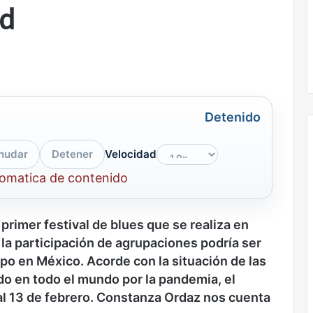
ad
la
onal
Nunca más sin todas las voces: la
diversidad
un nuevo espacio
diversidad de la letras mexicanas en
de
ultura
una nueva colección digital
la
letras
mexicanas
en
una
Detenido
nueva
colección
nudar
Detener
Velocidad
digital
tomatica de contenido
No
murió
de
rimer festival de blues que se realiza en
amor
 la participación de agrupaciones podría ser
ipo en México. Acorde con la situación de las
o en todo el mundo por la pandemia, el
0 al 13 de febrero. Constanza Ordaz nos cuenta