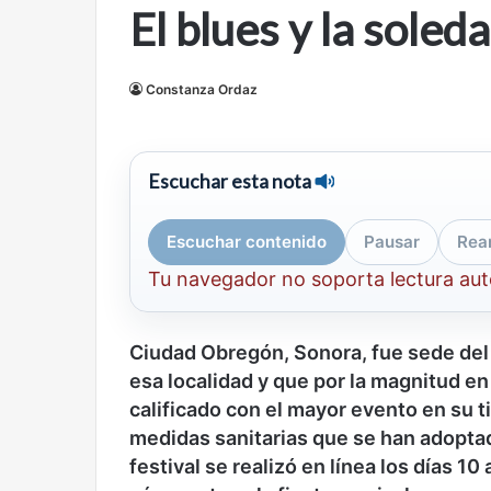
El blues y la soled
mirada
nuevo
Abre la Sala Naci
diferente
espacio
Cine, futbol y América Latina: una
Contemporánea, 
para
mirada diferente
para el arte y la c
el
Constanza Ordaz
arte
y
la
Escuchar esta nota
cultura
Escuchar contenido
Pausar
Rea
Tu navegador no soporta lectura au
Olvido
El
dragón
Ciudad Obregón, Sonora, fue sede del p
esa localidad y que por la magnitud en
calificado con el mayor evento en su t
medidas sanitarias que se han adoptad
festival se realizó en línea los días 1