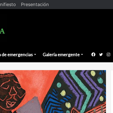
nifiesto
Presentación
a de emergencias
Galería emergente
Faceboo
Twitt
I