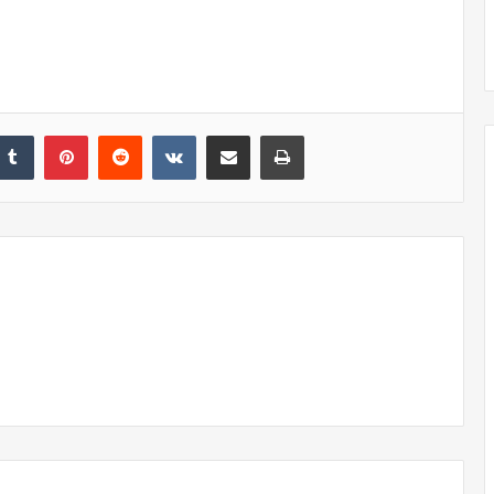
nkedIn
Tumblr
Pinterest
Reddit
VKontakte
Share via Email
Print