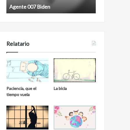
Agente 007 Biden
Film antineoli
Relatario
Paciencia, que el
La bicla
tiempo vuela