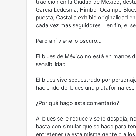
tradición en la Ciudad de México, dest
García Ledesma; Hímber Ocampo Blues B
puesta; Castalia exhibió originalidad e
cada vez más seguidores… en fin, el se
Pero ahí viene lo oscuro…
El blues de México no está en manos de
sensibilidad.
El blues vive secuestrado por persona
Reformulación
Nueva
haciendo del blues una plataforma ese
droga
¿Por qué hago este comentario?
Al blues se le reduce y se le despoja, 
basta con simular que se hace para ten
entretener (a esta misma gente o a los