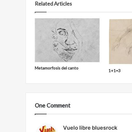
Related Articles
Metamorfosis del canto
1+1=3
One Comment
Vuelo libre bluesrock
d