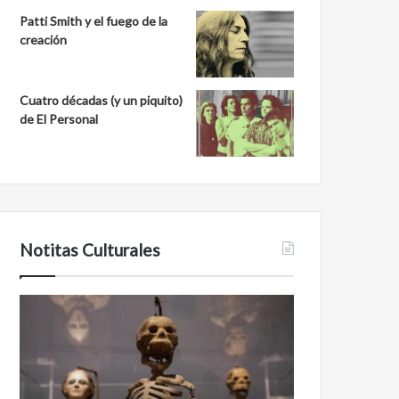
Patti Smith y el fuego de la
creación
Cuatro décadas (y un piquito)
de El Personal
Notitas Culturales
Cara
Minanbé,
a
la
cara
ciudad
con
maya
la
virgen
muerte:
al