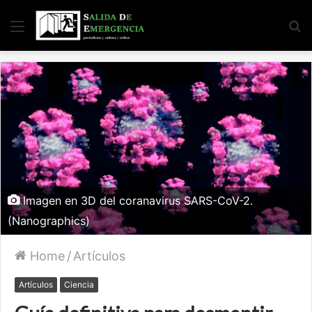
Menu
S
fo
Imagen en 3D del coranavirus SARS-CoV-2.
(Nanographics)
Home
/
Artículos
Artículos
Ciencia