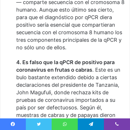
— comparte secuencia con el cromosoma 8
humano. Aunque esto último sea cierto,
para que el diagnóstico por qPCR diera
positivo sería esencial que compartieran
secuencia con el cromosoma 8 humano los
tres componentes principales de la qPCR y
no sólo uno de ellos.
4. Es falso que la qPCR de positivo para
coronavirus en frutas o cabras
. Este es un
bulo bastante extendido debido a ciertas
declaraciones del presidente de Tanzania,
John Magufuli, donde rechaza kits de
pruebas de coronavirus importados a su
país por ser defectuosos. Según él,
muestras de cabras y de papayas dieron
positivo. Es cierto que se ha descrito que
Facebook
Twitter
WhatsApp
Telegram
Viber