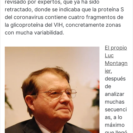
revisado por expertos, que ya ha sido
retractado, donde se indicaba que la proteína S
del coronavirus contiene cuatro fragmentos de
la glicoproteína del VIH, concretamente zonas
con mucha variabilidad.
El propio
Luc
Montagn
ier
,
después
de
analizar
muchas
secuenci
as, a lo
máximo
que llegó