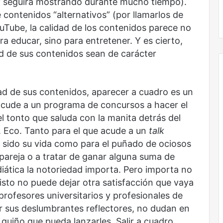
(y seguirá mostrando durante mucho tiempo).
Obradorista
contenidos “alternativos” (por llamarlos de
Tube, la calidad de los contenidos parece no
ra educar, sino para entretener. Y es cierto,
dad de sus contenidos sean de carácter
dad de sus contenidos, aparecer a cuadro es un
 acude a un programa de concursos a hacer el
el tonto que saluda con la manita detrás del
U. Eco. Tanto para el que acude a un
talk
 sido su vida como para el puñado de ociosos
pareja o a tratar de ganar alguna suma de
diática la notoriedad importa. Pero importa no
isto no puede dejar otra satisfacción que vaya
rofesores universitarios y profesionales de
r sus deslumbrantes reflectores, no dudan en
 guiño que pueda lanzarles. Salir a cuadro