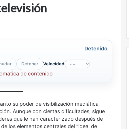
televisión
la
onal
Nunca más sin todas las voces: la
diversidad
un nuevo espacio
diversidad de la letras mexicanas en
de
ultura
una nueva colección digital
la
letras
mexicanas
en
una
Detenido
nueva
colección
nudar
Detener
Velocidad
digital
tomatica de contenido
No
murió
de
amor
tanto su poder de visibilización mediática
ón. Aunque con ciertas dificultades, sigue
eres que le han caracterizado después de
de los elementos centrales del “ideal de