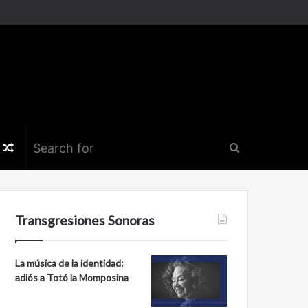
k
er
nstagram
Random
Search
Article
for
Transgresiones Sonoras
La música de la identidad:
adiós a Totó la Momposina