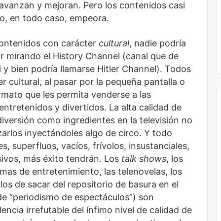
 avanzan y mejoran. Pero los contenidos casi
 o, en todo caso, empeora.
 contenidos con carácter
cultural
, nadie podría
or mirando el History Channel (canal que de
y bien podría llamarse Hitler Channel). Todos
 cultural, al pasar por la pequeña pantalla o
rmato que les permita venderse a las
entretenidos y divertidos. La alta calidad de
diversión como ingredientes en la televisión no
zarlos inyectándoles algo de circo. Y todo
Obradorista
, superfluos, vacíos, frívolos, insustanciales,
isivos, más éxito tendrán. Los
talk shows
, los
as de entretenimiento, las telenovelas, los
os de sacar del repositorio de basura en el
de “periodismo de espectáculos”) son
encia irrefutable del ínfimo nivel de calidad de