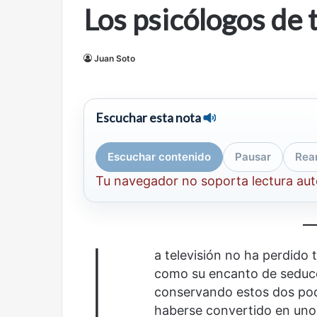
Los psicólogos de 
mirada
nuevo
Abre la Sala Naci
diferente
espacio
Cine, futbol y América Latina: una
Contemporánea, 
para
mirada diferente
para el arte y la c
el
Juan Soto
arte
y
la
cultura
Escuchar esta nota
Escuchar contenido
Pausar
Rea
Tu navegador no soporta lectura au
Olvido
El
dragón
L
a televisión no ha perdido 
como su encanto de seducci
conservando estos dos pod
haberse convertido en uno 