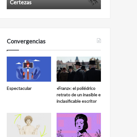
Certezas
Años despué
Convergencias
Espectacular
«Franz»: el poliédrico
retrato de un inasible e
inclasificable escritor