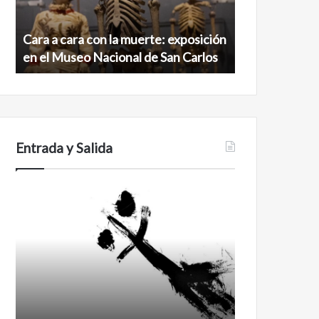
exposición
norte
en
de
Cara a cara con la muerte: exposición
Minanbé, la c
el
la
en el Museo Nacional de San Carlos
norte de la b
Museo
biosfera
Nacional
de
de
Calakmul
San
Carlos
Entrada y Salida
Certezas
Años
después