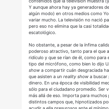
contenidos que la televisión muestra 
Reformulación
Nueva droga
Y aunque ahora hay ya generadores de 
algún modo) en otros medios como You
variar mucho. La televisión no nació pa
pero eso no elimina que la casi totali
escatológico.
No obstante, a pesar de la ínfima cali
poderoso atractivo, tanto para el que
ridículo y que se rían de él, como para 
tipo del micrófono, como bien lo dijo 
show
a compartir cuán desgraciada ha
que asisten a un
reality show
a buscar 
dinero. En una época de visibilidad me
sólo para el ciudadano promedio. Ser v
más allá de eso. Importa para muchos p
distintos campos que, hipnotizados po
acudir a ella presurosos ante el mínimo