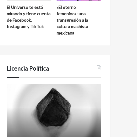
El Universo te está
«El eterno
mirando y tiene cuenta
femenino»: una
de Facebook,
transgresión a la
Instagram y TikTok
cultura machista
mexicana
Licencia Política
Agente
Film
007
antineoliberal
Biden