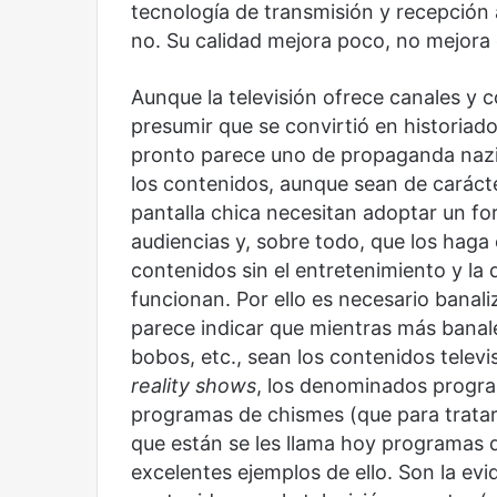
tecnología de transmisión y recepción
no. Su calidad mejora poco, no mejora
Aunque la televisión ofrece canales y
presumir que se convirtió en historiad
pronto parece uno de propaganda nazi 
los contenidos, aunque sean de carácter
pantalla chica necesitan adoptar un fo
audiencias y, sobre todo, que los haga 
contenidos sin el entretenimiento y la 
funcionan. Por ello es necesario banali
Reformulación
Nueva
parece indicar que mientras más banales
droga
bobos, etc., sean los contenidos telev
reality shows
, los denominados program
programas de chismes (que para tratarl
que están se les llama hoy programas 
excelentes ejemplos de ello. Son la evid