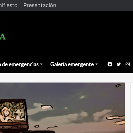
ifiesto
Presentación
a de emergencias
Galería emergente
Faceboo
Twitt
I