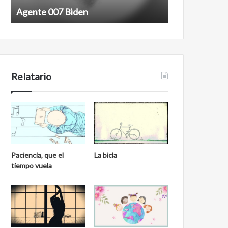
Agente 007 Biden
Film antineoli
Relatario
Paciencia, que el
La bicla
tiempo vuela