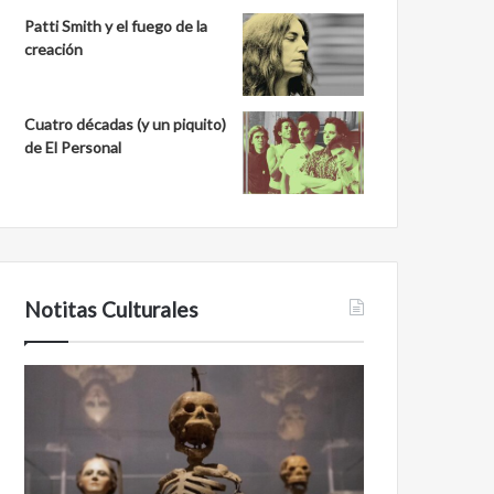
Patti Smith y el fuego de la
creación
Cuatro décadas (y un piquito)
de El Personal
Notitas Culturales
Cara
Minanbé,
a
la
cara
ciudad
con
maya
la
virgen
muerte:
al