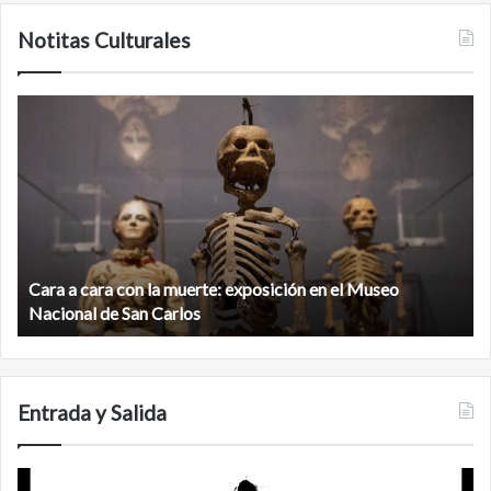
Notitas Culturales
Cara
M
a
la
cara
c
con
m
la
v
muerte:
al
exposición
n
en
d
el
Cara a cara con la muerte: exposición en el Museo
la
Museo
b
Nacional de San Carlos
Nacional
d
de
C
San
Carlos
Entrada y Salida
Certezas
A