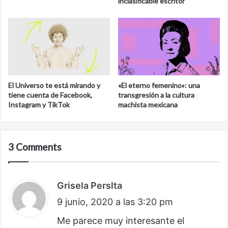
inclasificable escritor
El Universo te está mirando y
«El eterno femenino»: una
tiene cuenta de Facebook,
transgresión a la cultura
Instagram y TikTok
machista mexicana
3 Comments
Grisela Perslta
d
9 junio, 2020 a las 3:20 pm
i
c
Me parece muy interesante el