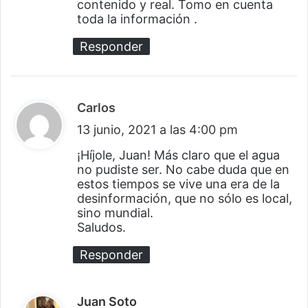
contenido y real. Tomo en cuenta
e
toda la información .
:
Responder
Carlos
d
13 junio, 2021 a las 4:00 pm
i
c
¡Híjole, Juan! Más claro que el agua
no pudiste ser. No cabe duda que en
e
estos tiempos se vive una era de la
:
desinformación, que no sólo es local,
sino mundial.
Saludos.
Responder
Juan Soto
d