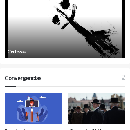
d
Certezas
Convergencias