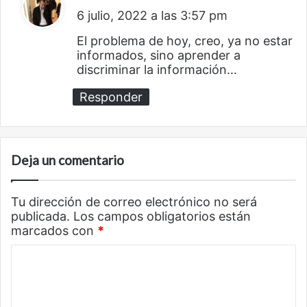
6 julio, 2022 a las 3:57 pm
i
c
El problema de hoy, creo, ya no estar
informados, sino aprender a
e
discriminar la información…
:
Responder
Deja un comentario
Tu dirección de correo electrónico no será
publicada.
Los campos obligatorios están
marcados con
*
C
o
m