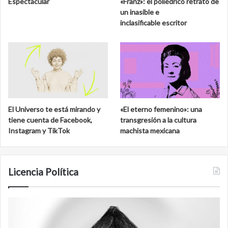
Espectacular
«Franz»: el poliédrico retrato de
un inasible e
inclasificable escritor
El Universo te está mirando y
«El eterno femenino»: una
tiene cuenta de Facebook,
transgresión a la cultura
Instagram y TikTok
machista mexicana
Licencia Política
Agente
F
007
an
Biden