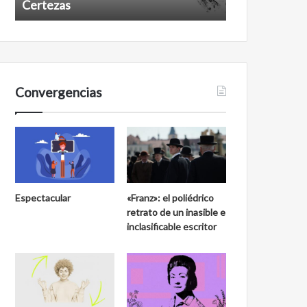
Certezas
Años despué
Convergencias
Espectacular
«Franz»: el poliédrico
retrato de un inasible e
inclasificable escritor