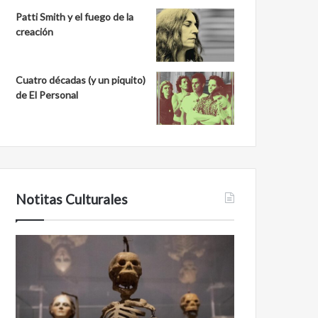
Patti Smith y el fuego de la
creación
Cuatro décadas (y un piquito)
de El Personal
Notitas Culturales
Cara
Minanbé,
a
la
cara
ciudad
con
maya
la
virgen
muerte:
al