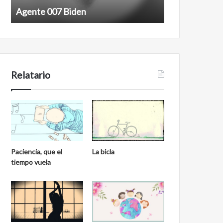
Agente 007 Biden
Film antineoli
Relatario
Paciencia, que el
La bicla
tiempo vuela