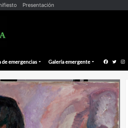
ifiesto
Presentación
a de emergencias
Galería emergente
Faceboo
Twitt
I