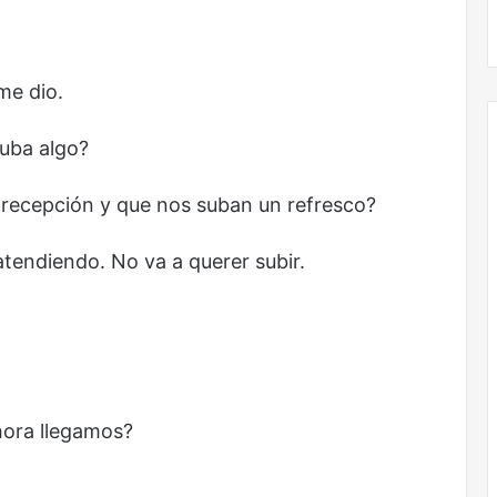
No murió de amor
me dio.
uba algo?
a recepción y que nos suban un refresco?
tendiendo. No va a querer subir.
hora llegamos?