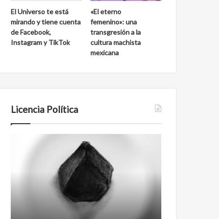
El Universo te está
«El eterno
mirando y tiene cuenta
femenino»: una
de Facebook,
transgresión a la
Instagram y TikTok
cultura machista
mexicana
Licencia Política
Agente
Film
007
antineoliberal
Biden