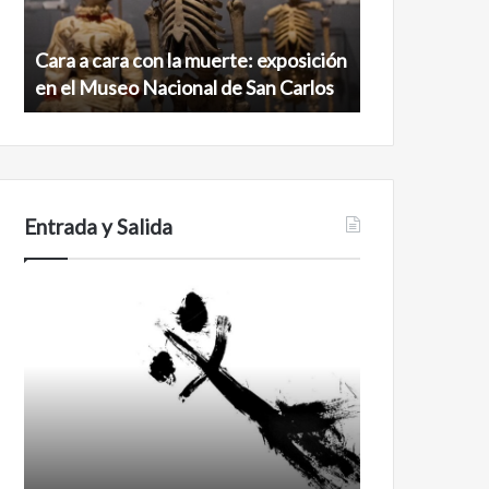
exposición
norte
en
de
Cara a cara con la muerte: exposición
Minanbé, la c
el
la
en el Museo Nacional de San Carlos
norte de la b
Museo
biosfera
Nacional
de
de
Calakmul
San
Carlos
Entrada y Salida
Certezas
Años
después