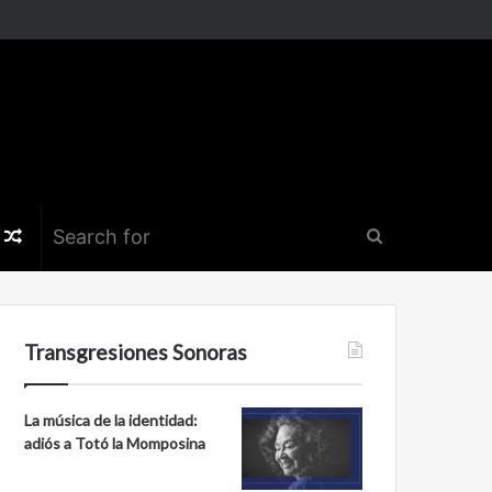
k
er
nstagram
Random
Search
Article
for
Transgresiones Sonoras
La música de la identidad:
adiós a Totó la Momposina