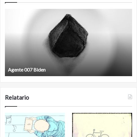
Film
antineoliberal
Film antineoliberal
Relatario