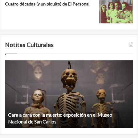
Cuatro décadas (y un piquito) de El Personal
Notitas Culturales
Minanbé,
la
ciudad
maya
virgen
al
norte
de
osición en el Museo
la
Minanbé, la ciudad maya virgen al no
biosfera
Calakmul
de
Calakmul