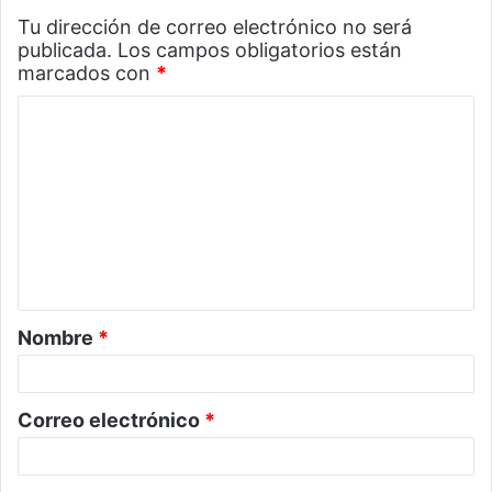
Tu dirección de correo electrónico no será
publicada.
Los campos obligatorios están
marcados con
*
C
o
m
e
n
t
a
Nombre
*
r
i
o
Correo electrónico
*
*