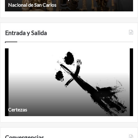
biosfera
Calakmul
de
Calakmul
Entrada y Salida
Años
después
Años después
Convergencias