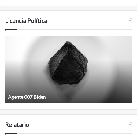
Licencia Política
Film
antineoliberal
iden
Film antineoliberal
Relatario