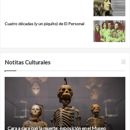
Cuatro décadas (y un piquito) de El Personal
Notitas Culturales
Minanbé,
la
ciudad
maya
virgen
al
norte
de
te: exposición en el Museo
la
Minanbé, la ciudad maya virg