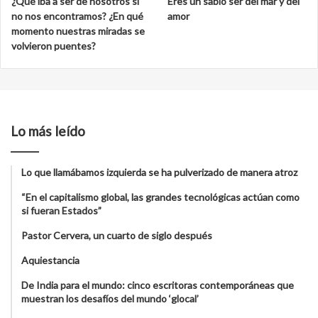
¿Qué iba a ser de nosotros si
Eres un sabio ser del mar y del
no nos encontramos? ¿En qué
amor
momento nuestras miradas se
volvieron puentes?
Lo más leído
Lo que llamábamos izquierda se ha pulverizado de manera atroz
“En el capitalismo global, las grandes tecnológicas actúan como
si fueran Estados”
Pastor Cervera, un cuarto de siglo después
Aquiestancia
De India para el mundo: cinco escritoras contemporáneas que
muestran los desafíos del mundo ‘glocal’