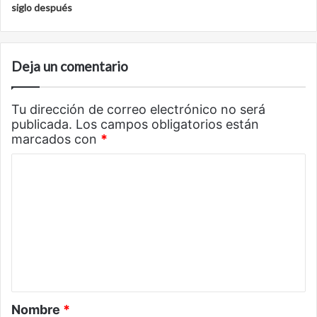
siglo después
Deja un comentario
Tu dirección de correo electrónico no será
publicada.
Los campos obligatorios están
marcados con
*
C
o
m
e
n
t
a
Nombre
*
r