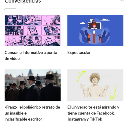
Convergencias
n
r
e
t
n
e
e
d
l
e
M
l
u
a
s
b
e
i
Consumo informativo a punta
Espectacular
o
o
de video
N
s
a
f
c
e
i
r
o
a
n
d
a
e
l
C
«Franz»: el poliédrico retrato de
El Universo te está mirando y
d
a
un inasible e
tiene cuenta de Facebook,
e
l
inclasificable escritor
Instagram y TikTok
S
a