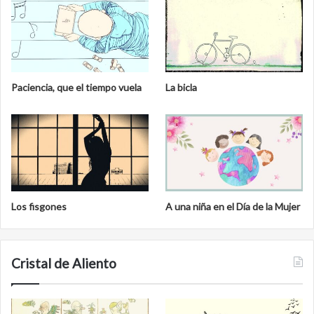
l
Paciencia, que el tiempo vuela
La bicla
Los fisgones
A una niña en el Día de la Mujer
Cristal de Aliento