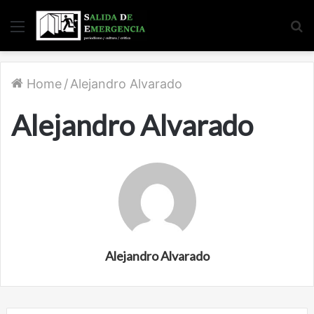
Menu
S
fo
Home
/
Alejandro Alvarado
Alejandro Alvarado
Alejandro Alvarado