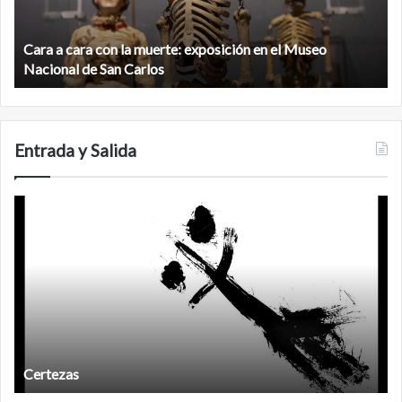
exposición
n
en
d
el
Cara a cara con la muerte: exposición en el Museo
la
Museo
b
Nacional de San Carlos
Nacional
d
de
C
San
Carlos
Entrada y Salida
Certezas
A
d
Certezas