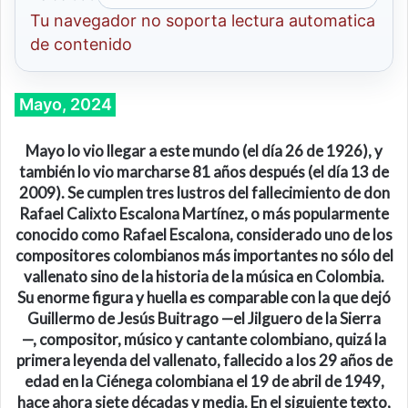
Tu navegador no soporta lectura automatica
de contenido
Mayo, 2024
Mayo lo vio llegar a este mundo (
el día
26 de 1926
),
y
también lo vio marcharse 81 años después (
el día
13 de
2009
). Se cumplen tres lustros del fallecimiento de don
Rafael Calixto Escalona Martínez, o más popularmente
conocido como Rafael Escalona, c
onsiderado
uno de los
compositores colombianos más importantes no sólo del
vallenato sino de la historia de la música en Colombia.
Su enorme figura y huella es comparable con la que dejó
Guillermo de Jesús Buitrago
—
el Jilguero de la Sierra
—
,
compositor, músico y cantante colombiano
, quizá
la
primera leyenda del vallenato
,
fallecido a los 29 años de
edad en la Ciénega colombiana el
19 de abril de
1949
,
hace
ahora
s
iete
décadas
y media
.
En el siguiente texto,