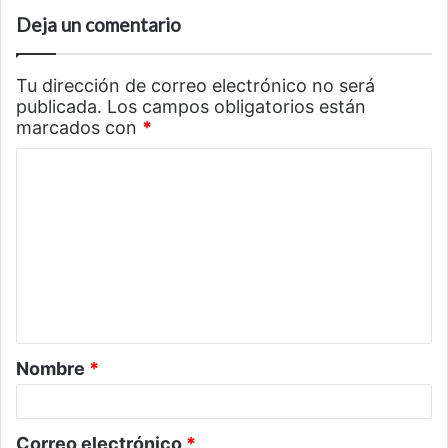
Deja un comentario
Tu dirección de correo electrónico no será
publicada.
Los campos obligatorios están
marcados con
*
C
o
m
e
n
t
a
Nombre
*
r
i
o
Correo electrónico
*