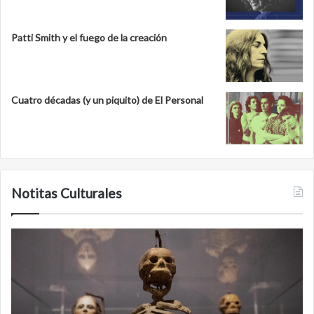
Patti Smith y el fuego de la creación
Cuatro décadas (y un piquito) de El Personal
Notitas Culturales
Cara
M
a
la
cara
c
con
m
la
v
muerte:
al