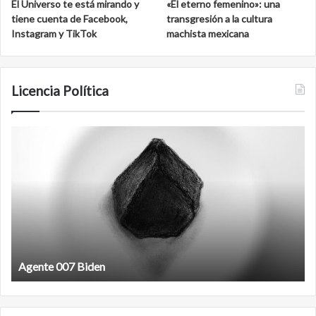
El Universo te está mirando y
«El eterno femenino»: una
tiene cuenta de Facebook,
transgresión a la cultura
Instagram y TikTok
machista mexicana
Licencia Política
Agente
F
007
an
Biden
Agente 007 Biden