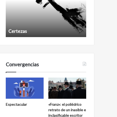
Certezas
Años despué
Convergencias
Espectacular
«Franz»: el poliédrico
retrato de un inasible e
inclasificable escritor