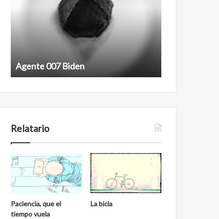
Agente 007 Biden
Film antineoli
Relatario
Paciencia, que el
La bicla
tiempo vuela