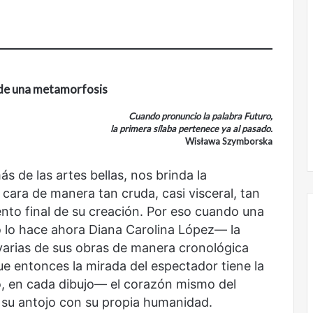
Nunca
más
sin
todas
las
voces:
de una metamorfosis
la
onal
Nunca más sin todas las voces: la
diversidad
un nuevo espacio
diversidad de la letras mexicanas en
Cuando pronuncio la palabra Futuro,
de
la primera sílaba pertenece ya al pasado.
ultura
una nueva colección digital
la
Wisława Szymborska
letras
mexicanas
ás de las artes bellas, nos brinda la
en
a cara de manera tan cruda, casi visceral, tan
una
nueva
to final de su creación. Por eso cuando una
colección
 lo hace ahora Diana Carolina López— la
digital
varias de sus obras de manera cronológica
No
ue entonces la mirada del espectador tiene la
murió
o, en cada dibujo— el corazón mismo del
de
a su antojo con su propia humanidad.
amor