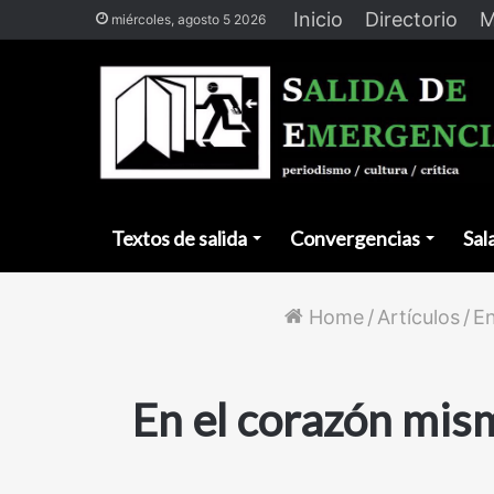
Inicio
Directorio
M
miércoles, agosto 5 2026
Textos de salida
Convergencias
Sal
Home
/
Artículos
/
En
En el corazón mism