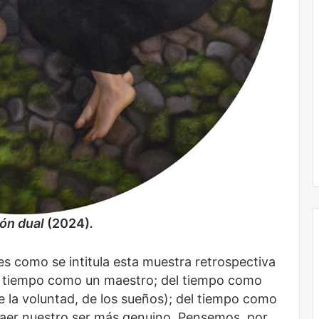
ión dual
(2024)
.
 es como se intitula esta muestra retrospectiva
el tiempo como un maestro; del tiempo como
Obradorista
 de la voluntad, de los sueños); del tiempo como
raer nuestro ser más genuino. Pensemos, por