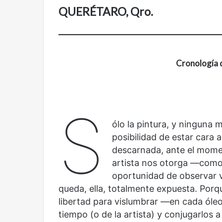
Cine,
Abre
QUERÉTARO, Qro.
futbol
la
y
Sala
América
Nacional
Latina:
Contemporánea,
una
un
Cronología 
mirada
nuevo
Abre la Sala Naci
diferente
espacio
Cine, futbol y América Latina: una
Contemporánea, 
para
mirada diferente
para el arte y la c
el
arte
S
y
ólo la pintura, y ninguna m
la
posibilidad de estar cara 
cultura
descarnada, ante el momen
artista nos otorga —como
oportunidad de observar 
Olvido
El
queda, ella, totalmente expuesta. Porq
dragón
libertad para vislumbrar —en cada óle
tiempo (o de la artista) y conjugarlos 