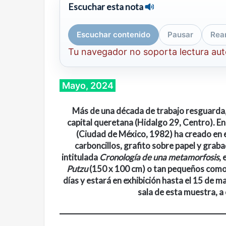
Escuchar esta nota
Escuchar contenido
Pausar
Rea
Tu navegador no soporta lectura au
Mayo, 2024
Más de una década de trabajo resguarda, p
capital queretana (Hidalgo 29, Centro). En
(Ciudad de México, 1982) ha creado en e
carboncillos, grafito sobre papel y graba
intitulada
Cronología de una metamorfosis
,
Putzu
(150 x 100 cm) o tan pequeños como
días y estará en exhibición hasta el 15 de 
sala de esta muestra
, 