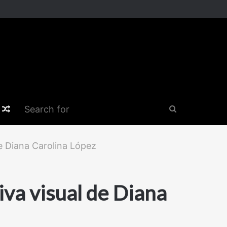
k
er
nstagram
Random
Search
Article
for
e Diana Carolina López
iva visual de Diana