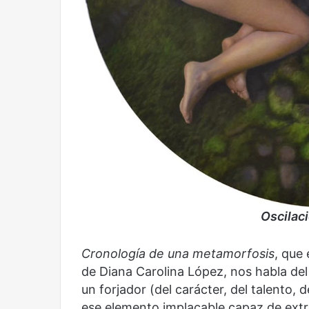
Oscilac
Cronología de una metamorfosis
, que
de Diana Carolina López, nos habla d
Reformulación
Nueva
droga
un forjador (del carácter, del talento,
ese elemento implacable capaz de ext