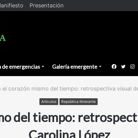
anifiesto
Presentación
a de emergencias
Galería emergente
Faceboo
Twitt
I
 el corazón mismo del tiempo: retrospectiva visual d
Artículos
República Itinerante
o del tiempo: retrospect
Carolina López