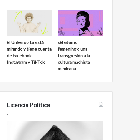
El Universo te está
«El eterno
mirando y tiene cuenta
femenino»: una
de Facebook,
transgresión a la
Instagram y TikTok
cultura machista
mexicana
Licencia Política
Agente
Film
007
antineoliberal
Biden