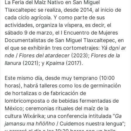
La Feria del Maíz Nativo en San Miguel
Tlaxcaltepec se realiza, desde 2014, al inicio de
cada ciclo agrícola. Y como parte de sus
actividades, organiza la víspera, es decir, el
sábado 9 de marzo, el I Encuentro de Mujeres
Documentalistas de San Miguel Tlaxcaltepec, en
el que se exhibirán tres cortometrajes:
Yá d
o
ni ar
nde
/
Flores del atardecer
(2023);
Flores de la
llanura
(2021); y
Kpaima
(2017).
Este mismo día, desde muy temprano (10:00
horas), habrá talleres como los de germinación
de hortalizas o de fabricación de
lombricomposta o de bebidas fermentadas de
México; ceremonias rituales del maíz de la
cultura Wixárika; una conferencia intitulada “
Ga
jamansu ma hñöñho
/ Cuidemos nuestra lengua”;