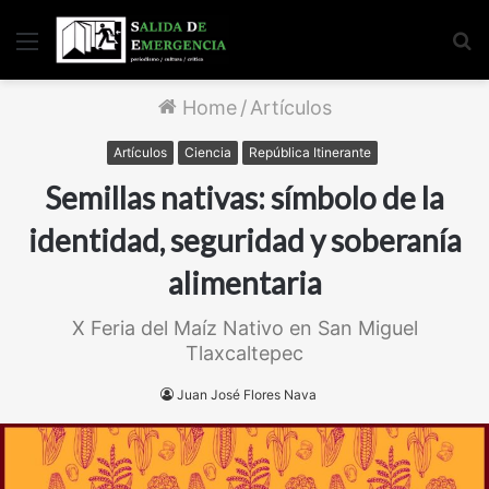
Menu
S
fo
Home
/
Artículos
Artículos
Ciencia
República Itinerante
Semillas nativas: símbolo de la
identidad, seguridad y soberanía
alimentaria
X Feria del Maíz Nativo en San Miguel
Tlaxcaltepec
Juan José Flores Nava