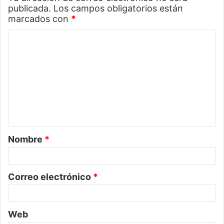
publicada.
Los campos obligatorios están
marcados con
*
C
o
m
e
n
t
a
Nombre
*
r
i
o
Correo electrónico
*
*
Web