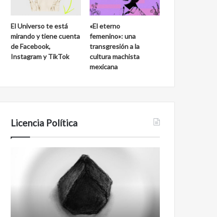
El Universo te está
«El eterno
mirando y tiene cuenta
femenino»: una
de Facebook,
transgresión a la
Instagram y TikTok
cultura machista
mexicana
Licencia Política
Agente
Film
007
antineoliberal
Biden