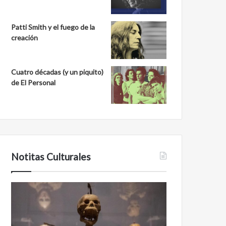
Patti Smith y el fuego de la
creación
Cuatro décadas (y un piquito)
de El Personal
Notitas Culturales
Cara
Minanbé,
a
la
cara
ciudad
con
maya