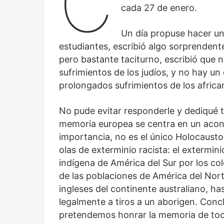
C
Latina:
Contemporánea,
cada 27 de enero.
una
un
mirada
nuevo
Abre la Sala Naci
Un día propuse hacer un
diferente
espacio
Cine, futbol y América Latina: una
Contemporánea, 
para
estudiantes, escribió algo sorprenden
mirada diferente
para el arte y la c
el
pero bastante taciturno, escribió que 
arte
sufrimientos de los judíos, y no hay un
y
prolongados sufrimientos de los africano
la
cultura
No pude evitar responderle y dediqué to
memoria europea se centra en un aco
importancia, no es el único Holocausto 
Olvido
El
olas de exterminio racista: el extermin
dragón
indígena de América del Sur por los co
de las poblaciones de América del Nort
ingleses del continente australiano, h
legalmente a tiros a un aborigen. Concl
pretendemos honrar la memoria de todo