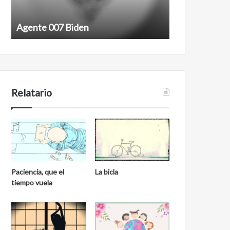
Agente 007 Biden
Film antineoli
Relatario
Paciencia, que el
La bicla
tiempo vuela