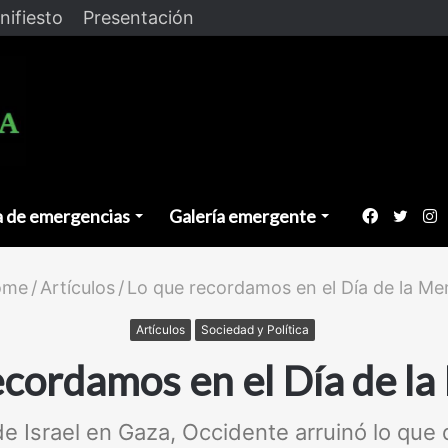
nifiesto
Presentación
a de emergencias
Galería emergente
Faceboo
Twitt
I
ome
/
Artículos
/
Lo que recordamos en el Día de la Me
Artículos
Sociedad y Política
ecordamos en el Día de l
de Israel en Gaza, Occidente arruinó lo que