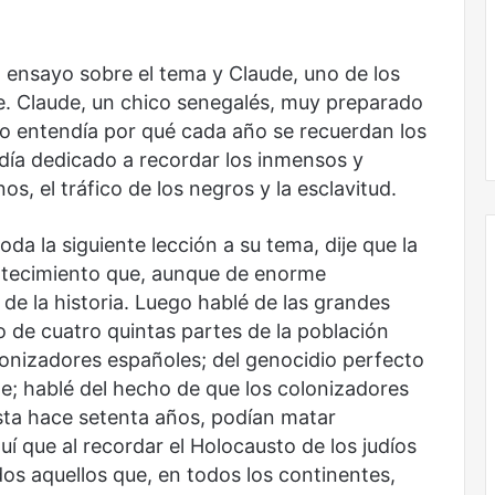
las
voces:
la
onal
Nunca más sin todas las voces: la
 ensayo sobre el tema y Claude, uno de los
diversidad
un nuevo espacio
diversidad de la letras mexicanas en
de
te. Claude, un chico senegalés, muy preparado
ultura
una nueva colección digital
la
no entendía por qué cada año se recuerdan los
letras
 día dedicado a recordar los inmensos y
mexicanas
s, el tráfico de los negros y la esclavitud.
en
una
nueva
da la siguiente lección a su tema, dije que la
colección
ntecimiento que, aunque de enorme
digital
de la historia. Luego hablé de las grandes
No
io de cuatro quintas partes de la población
murió
lonizadores españoles; del genocidio perfecto
de
e; hablé del hecho de que los colonizadores
amor
asta hace setenta años, podían matar
uí que al recordar el Holocausto de los judíos
s aquellos que, en todos los continentes,