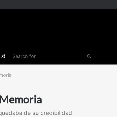
k
er
nstagram
Random
Search
Article
for
moria
a Memoria
 quedaba de su credibilidad