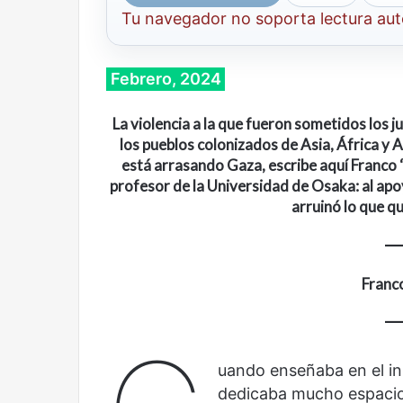
Tu navegador no soporta lectura au
Febrero, 2024
La violencia a la que fueron sometidos los 
los pueblos colonizados de Asia, África y
está arrasando Gaza
, escribe aquí
Franco 
profesor de la Universidad de Osaka: al apo
arruinó lo que q
Franco
Cine,
Abre
futbol
la
uando enseñaba en el in
y
Sala
América
Nacional
dedicaba mucho espacio