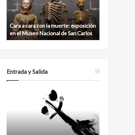
la
virgen
muerte:
al
exposición
norte
en
de
Cara a cara con la muerte: exposición
Minanbé, la c
el
la
en el Museo Nacional de San Carlos
norte de la b
Museo
biosfera
Nacional
de
de
Calakmul
San
Carlos
Entrada y Salida
Certezas
Años
después