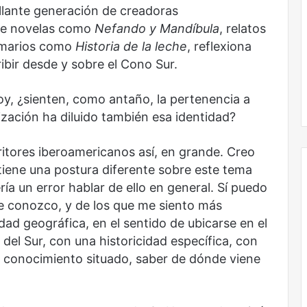
todas
llante generación de creadoras
las
 de novelas como
Nefando y Mandíbula
, relatos
voces:
marios como
Historia de la leche
, reflexiona
la
onal
Nunca más sin todas las voces: la
diversidad
bir desde y sobre el Cono Sur.
un nuevo espacio
diversidad de la letras mexicanas en
de
ultura
una nueva colección digital
la
y, ¿sienten, como antaño, la pertenencia a
letras
ización ha diluido también esa identidad?
mexicanas
en
una
itores iberoamericanos así, en grande. Creo
nueva
iene una postura diferente sobre este tema
colección
ía un error hablar de ello en general. Sí puedo
digital
que conozco, y de los que me siento más
No
ad geográfica, en el sentido de ubicarse en el
murió
 del Sur, con una historicidad específica, con
de
n conocimiento situado, saber de dónde viene
amor