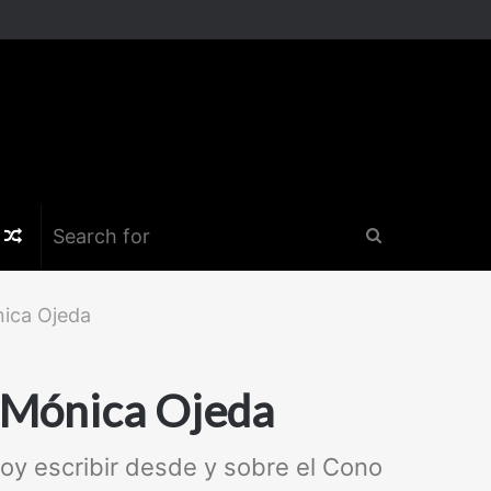
k
er
nstagram
Random
Search
Article
for
nica Ojeda
: Mónica Ojeda
oy escribir desde y sobre el Cono