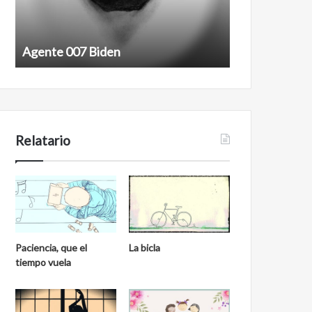
Agente 007 Biden
Film antineoli
Relatario
Paciencia, que el
La bicla
tiempo vuela