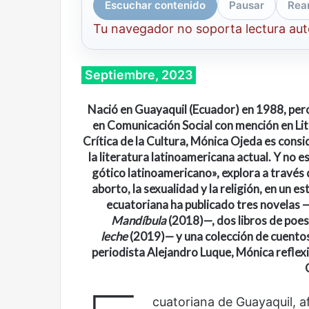
Escuchar contenido
Pausar
Rea
Tu navegador no soporta lectura au
Septiembre, 2023
Nació en
Guayaquil
(Ecuador) en
1988
, pe
en Comunicación Social con mención en Lit
Crítica de la Cultura,
Mónica Ojeda
es
consi
la literatura latinoamericana actual. Y no 
gótico latinoamericano
»,
explora a través 
aborto, la sexualidad y la religión, en un e
ecuatoriana ha publicado tres novelas
Mandíbula
(2018)
—
, dos libros de poe
leche
(2019)
—
y una colección de cuento
periodista Alejandro Luque,
Mónica reflexi
Cine,
Abre
futbol
la
y
Sala
cuatoriana de Guayaquil, 