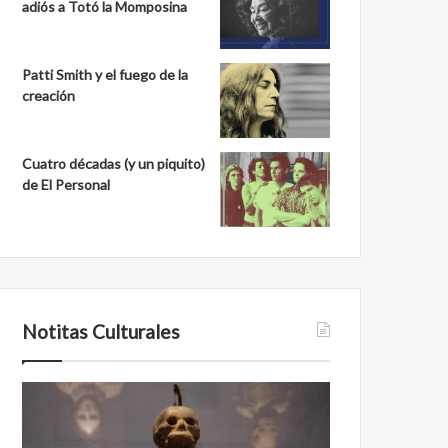
adiós a Totó la Momposina
Patti Smith y el fuego de la
creación
Cuatro décadas (y un piquito)
de El Personal
Notitas Culturales
Cara
Minanbé,
a
la
cara
ciudad