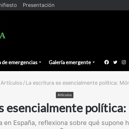
ifiesto
Presentación
a de emergencias
Galería emergente
Faceboo
Twitt
I
Artículos
/
La escritura es esencialmente política: Mó
Artículos
es esencialmente política
da en España, reflexiona sobre qué supone h