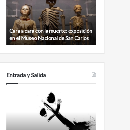
con
maya
la
virgen
muerte:
al
exposición
norte
en
de
Cara a cara con la muerte: exposición
Minanbé, la c
el
la
en el Museo Nacional de San Carlos
norte de la b
Museo
biosfera
Nacional
de
de
Calakmul
San
Carlos
Entrada y Salida
Certezas
Años
después