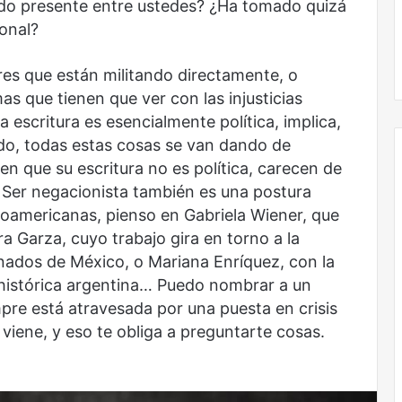
ndo presente entre ustedes? ¿Ha tomado quizá
ional?
No murió de amor
es que están militando directamente, o
as que tienen que ver con las injusticias
La escritura es esencialmente política, implica,
do, todas estas cosas se van dando de
en que su escritura no es política, carecen de
. Ser negacionista también es una postura
tinoamericanas, pienso en Gabriela Wiener, que
ra Garza, cuyo trabajo gira en torno a la
sinados de México, o Mariana Enríquez, con la
ia histórica argentina… Puedo nombrar a un
pre está atravesada por una puesta en crisis
 viene, y eso te obliga a preguntarte cosas.