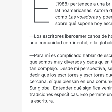
E
América
Nacional
(1988) pertenece a una bri
Latina:
Contemporánea,
latinoamericanas. Autora
una
un
como
Las voladoras
y poe
mirada
nuevo
Abre la Sala Naci
diferente
espacio
sobre qué supone hoy escri
Cine, futbol y América Latina: una
Contemporánea, 
para
mirada diferente
para el arte y la c
el
—Los escritores iberoamericanos de ho
arte
una comunidad continental, o la global
y
la
cultura
—Para mí es complicado hablar de escr
que somos muy diversos y cada quien t
tan complejo. Desde mi perspectiva, ser
decir que los escritores y escritoras 
Olvido
El
cercana, sí que piensan en una comunid
dragón
Sur global. Entender qué significa venir
tradiciones específicas. Eso permite u
la escritura.