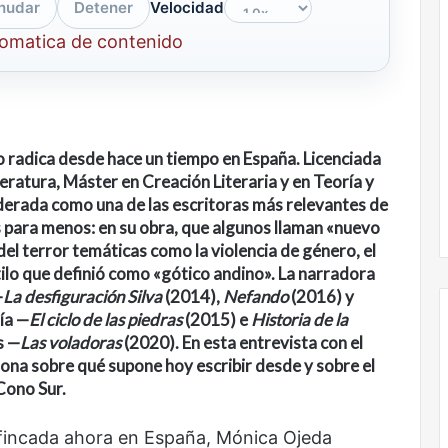
nudar
Detener
Velocidad
tomatica de contenido
ro radica desde hace un tiempo en España. Licenciada
eratura, Máster en Creación Literaria y en Teoría y
derada como una de las escritoras más relevantes de
es para menos: en su obra, que algunos llaman
«
nuevo
del terror temáticas como la violencia de género, el
stilo que definió como
«
gótico andino
». La narradora
—
La desfiguración Silva
(2014),
Nefando
(2016) y
sía
—
El ciclo de las piedras
(2015) e
Historia de la
s
—
Las voladoras
(2020). En esta entrevista con el
ona sobre qué supone hoy escribir desde y sobre el
Cono Sur.
Nunca
más
sin
afincada ahora en España, Mónica Ojeda