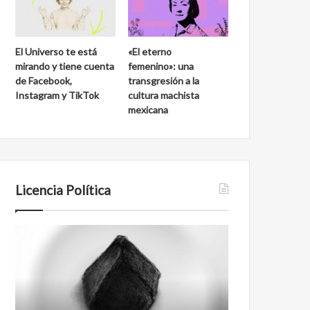
El Universo te está
«El eterno
mirando y tiene cuenta
femenino»: una
de Facebook,
transgresión a la
Instagram y TikTok
cultura machista
mexicana
Licencia Política
Agente
Film
007
antineoliberal
Biden