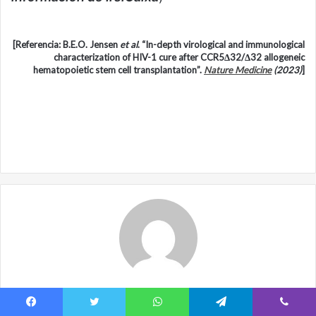
[Referencia: B.E.O. Jensen
et al
. “In-depth virological and immunological
characterization of HIV-1 cure after CCR5Δ32/Δ32 allogeneic
hematopoietic stem cell transplantation”.
Nature Medicine
(2023)
]
Redacción SdE
Facebook
Twitter
WhatsApp
Telegram
Viber