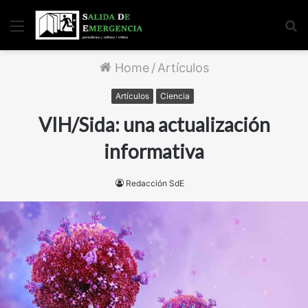
Menu
S
fo
Home
/
Artículos
Artículos
Ciencia
VIH/Sida: una actualización
informativa
Redacción SdE