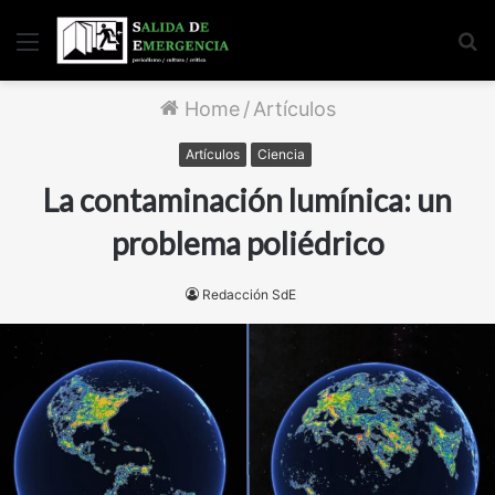
Menu
S
fo
Home
/
Artículos
Artículos
Ciencia
La contaminación lumínica: un
problema poliédrico
Redacción SdE