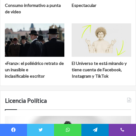
Consumo informativo a punta
Espectacular
de video
«Franz»: el poliédrico retrato de
El Universo te está mirando y
un inasible e
tiene cuenta de Facebook,
inclasificable escritor
Instagram y TikTok
Licencia Política
Film
antineoliberal
Facebook
Twitter
WhatsApp
Telegram
Viber