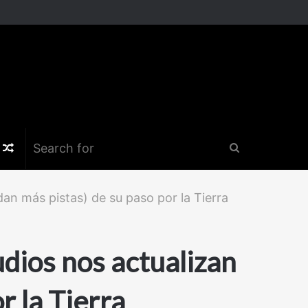
k
er
nstagram
Random
Search
Article
for
an más pistas) de su paso por la Tierra
dios nos actualizan
r la Tierra