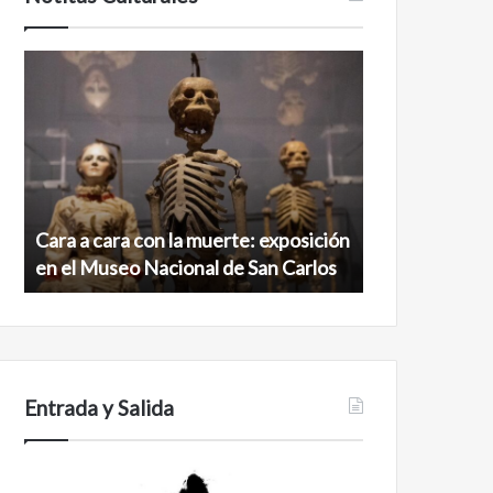
Cara
Minanbé,
a
la
cara
ciudad
con
maya
la
virgen
muerte:
al
exposición
norte
en
de
Cara a cara con la muerte: exposición
Minanbé, la c
el
la
en el Museo Nacional de San Carlos
norte de la b
Museo
biosfera
Nacional
de
de
Calakmul
San
Carlos
Entrada y Salida
Certezas
Años