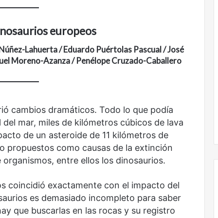
Nunca
inosaurios europeos
más
sin
Núñez-Lahuerta / Eduardo Puértolas Pascual / José
todas
guel Moreno-Azanza / Penélope Cruzado-Caballero
las
voces:
la
onal
Nunca más sin todas las voces: la
diversidad
un nuevo espacio
diversidad de la letras mexicanas en
de
frió cambios dramáticos. Todo lo que podía
ultura
una nueva colección digital
la
el del mar, miles de kilómetros cúbicos de lava
letras
pacto de un asteroide de 11 kilómetros de
mexicanas
o propuestos como causas de la extinción
en
una
organismos, entre ellos los dinosaurios.
nueva
colección
s coincidió exactamente con el impacto del
digital
nosaurios es demasiado incompleto para saber
No
ay que buscarlas en las rocas y su registro