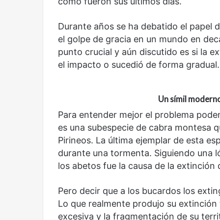
cómo fueron sus últimos días.
Durante años se ha debatido el papel de
el golpe de gracia en un mundo en dec
punto crucial y aún discutido es si la e
el impacto o sucedió de forma gradual.
Un símil moderno
Para entender mejor el problema pode
es una subespecie de cabra montesa que
Pirineos. La última ejemplar de esta es
durante una tormenta. Siguiendo una ló
los abetos fue la causa de la extinción
Pero decir que a los bucardos los extin
Lo que realmente produjo su extinción
excesiva y la fragmentación de su terr
Reformulación
Nueva