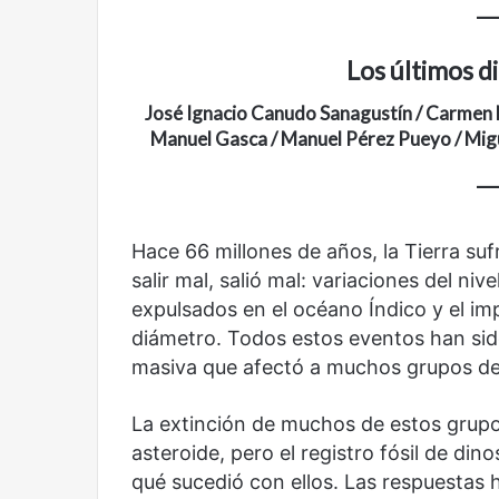
Cine,
Abre
Los últimos d
futbol
la
y
Sala
José Ignacio Canudo Sanagustín / Carmen 
América
Nacional
Manuel Gasca / Manuel Pérez Pueyo / Mi
Latina:
Contemporánea,
una
un
mirada
nuevo
Abre la Sala Naci
diferente
espacio
Cine, futbol y América Latina: una
Contemporánea, 
para
Hace 66 millones de años, la Tierra su
mirada diferente
para el arte y la c
el
salir mal, salió mal: variaciones del niv
arte
expulsados en el océano Índico y el im
y
diámetro. Todos estos eventos han sid
la
cultura
masiva que afectó a muchos grupos de 
La extinción de muchos de estos grupo
asteroide, pero el registro fósil de di
Olvido
El
qué sucedió con ellos. Las respuestas h