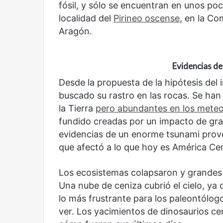
dragón
fósil, y sólo se encuentran en unos po
localidad del
Pirineo oscense
, en la Co
Aragón.
Evidencias de
Desde la propuesta de la hipótesis del 
Olvido
El dragón
buscado su rastro en las rocas. Se han
la Tierra
pero abundantes en los meteo
fundido creadas por un impacto de gr
evidencias de un enorme tsunami prov
que afectó a lo que hoy es América Ce
Los ecosistemas colapsaron y grandes 
Una nube de ceniza cubrió el cielo, ya 
lo más frustrante para los paleontólog
ver. Los yacimientos de dinosaurios cerc