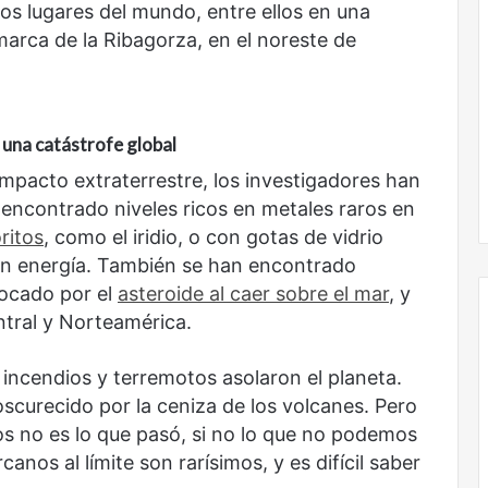
murió
cos lugares del mundo, entre ellos en una
de
marca de la Ribagorza, en el noreste de
amor
 una catástrofe global
impacto extraterrestre, los investigadores han
No murió de amor
 encontrado niveles ricos en metales raros en
ritos
, como el iridio, o con gotas de vidrio
an energía. También se han encontrado
ocado por el
asteroide al caer sobre el mar
, y
ntral y Norteamérica.
incendios y terremotos asolaron el planeta.
oscurecido por la ceniza de los volcanes. Pero
os no es lo que pasó, si no lo que no podemos
anos al límite son rarísimos, y es difícil saber