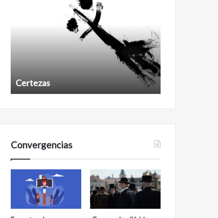
después
Certezas
Años despué
Convergencias