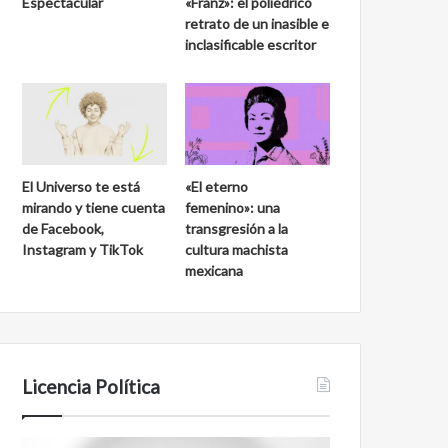
Espectacular
«Franz»: el poliédrico
retrato de un inasible e
inclasificable escritor
El Universo te está
«El eterno
mirando y tiene cuenta
femenino»: una
de Facebook,
transgresión a la
Instagram y TikTok
cultura machista
mexicana
Licencia Política
Agente
Film