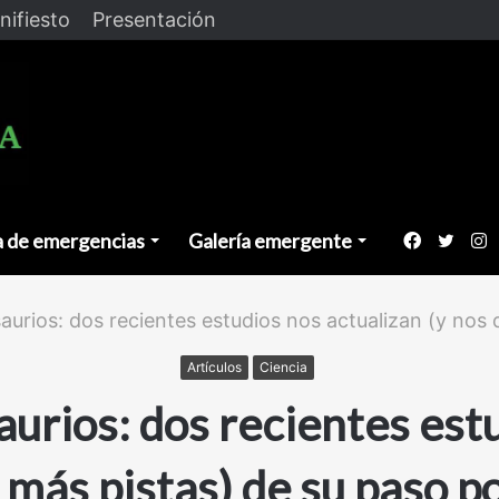
nifiesto
Presentación
a de emergencias
Galería emergente
Faceboo
Twitt
I
urios: dos recientes estudios nos actualizan (y nos d
Artículos
Ciencia
urios: dos recientes estu
 más pistas) de su paso po