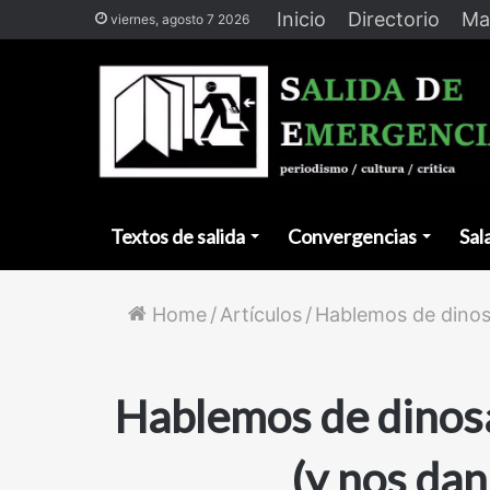
Inicio
Directorio
Ma
viernes, agosto 7 2026
Textos de salida
Convergencias
Sal
Home
/
Artículos
/
Hablemos de dinosa
Hablemos de dinosa
(y nos dan