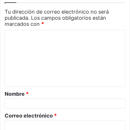
Tu dirección de correo electrónico no será
publicada.
Los campos obligatorios están
marcados con
*
C
o
m
e
n
t
a
Nombre
*
r
i
o
Correo electrónico
*
*