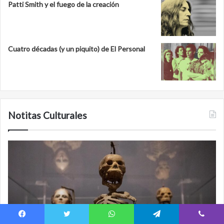
Patti Smith y el fuego de la creación
Cuatro décadas (y un piquito) de El Personal
Notitas Culturales
Minanbé,
C
la
fu
ciudad
y
maya
A
virgen
La
al
u
norte
m
de
d
Facebook
Twitter
WhatsApp
Telegram
Viber