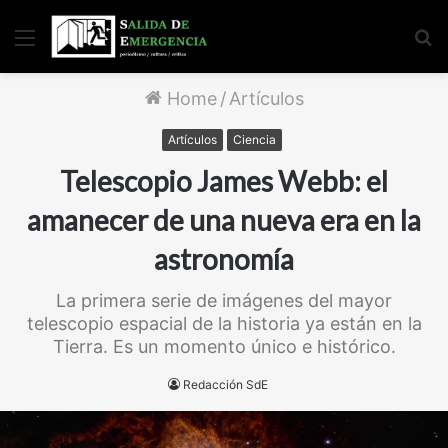
Menu
S
fo
Home
/
Artículos
Artículos
Ciencia
Telescopio James Webb: el
amanecer de una nueva era en la
astronomía
La primera serie de imágenes del mayor
telescopio espacial de la historia ya están en la
Tierra. Es un momento único e histórico.
Redacción SdE