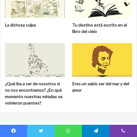
La dichosa culpa
Tu destino está escrito en el
libro del cielo
¿Qué iba a ser de nosotros si
Eres un sabio ser del mar y del
no nos encontramos? ¿En qué
amor
momento nuestras miradas se
volvieron puentes?
Facebook
Twitter
WhatsApp
Telegram
Viber