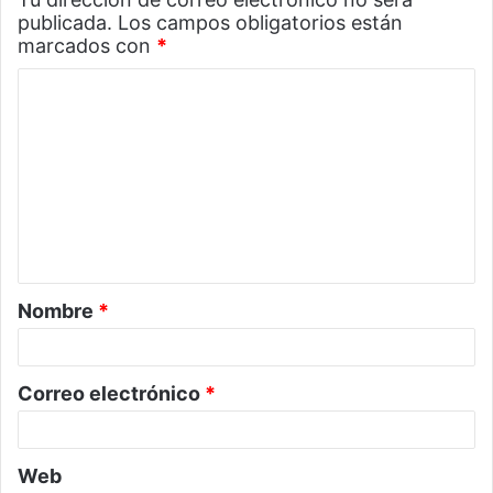
publicada.
Los campos obligatorios están
marcados con
*
C
o
m
e
n
t
a
Nombre
*
r
i
o
Correo electrónico
*
*
Web