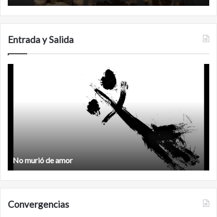
de
Calakmul
Entrada y Salida
Feminismo
Feminismo
Convergencias