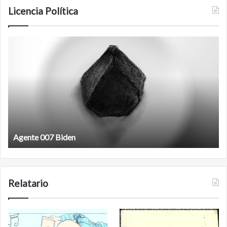
Licencia Política
Film
antineoliberal
Film antineoliberal
Relatario