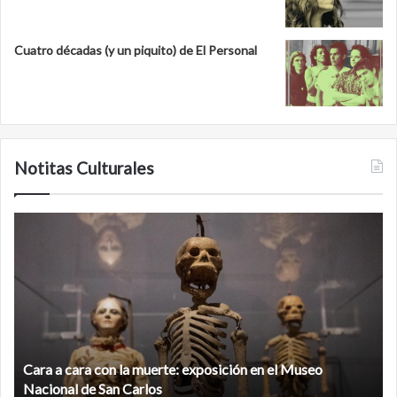
Cuatro décadas (y un piquito) de El Personal
Notitas Culturales
Minanbé,
la
ciudad
maya
virgen
al
norte
de
la
Minanbé, la ciudad maya virgen al norte de la biosfera de
biosfera
Calakmul