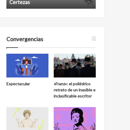
Certezas
Años despué
Convergencias
Espectacular
«Franz»: el poliédrico
retrato de un inasible e
inclasificable escritor