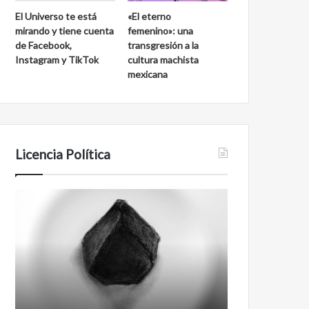
El Universo te está
«El eterno
mirando y tiene cuenta
femenino»: una
de Facebook,
transgresión a la
Instagram y TikTok
cultura machista
mexicana
Licencia Política
Agente
Film
007
antineoliberal
Biden