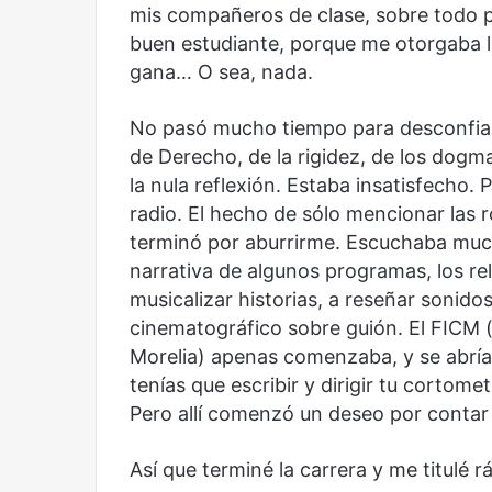
mis compañeros de clase, sobre todo p
buen estudiante, porque me otorgaba la
gana… O sea, nada.
No pasó mucho tiempo para desconfiar
de Derecho, de la rigidez, de los dogmas
la nula reflexión. Estaba insatisfecho
radio. El hecho de sólo mencionar las ro
terminó por aburrirme. Escuchaba much
narrativa de algunos programas, los re
musicalizar historias, a reseñar sonidos
Reformulación
Nueva
cinematográfico sobre guión. El FICM (e
droga
Morelia) apenas comenzaba, y se abrían 
tenías que escribir y dirigir tu cortomet
Pero allí comenzó un deseo por contar 
Así que terminé la carrera y me titulé 