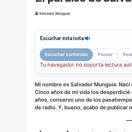
mirada
nuevo
Abre la Sala Naci
diferente
espacio
Salvador Munguía
Cine, futbol y América Latina: una
Contemporánea, 
para
mirada diferente
para el arte y la c
el
arte
y
Escuchar esta nota
la
cultura
Escuchar contenido
Pausar
Rea
Tu navegador no soporta lectura au
Olvido
El
Mi nombre es Salvador Munguía.
Nací 
dragón
Cinco años de mi vida los desperdicié
años, conservo uno de los pasatiempo
de radio. Y
,
bueno, acabo de publicar m