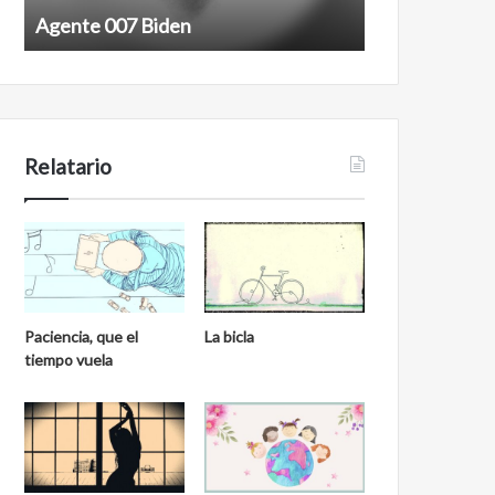
Agente 007 Biden
Film antineoli
Relatario
Paciencia, que el
La bicla
tiempo vuela