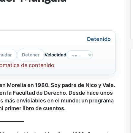
la
onal
Nunca más sin todas las voces: la
diversidad
un nuevo espacio
diversidad de la letras mexicanas en
de
ultura
una nueva colección digital
la
letras
mexicanas
Detenido
en
una
nudar
Detener
Velocidad
nueva
colección
tomatica de contenido
digital
No
en Morelia
en 1980.
Soy padre de Nico y Vale.
murió
de
 en la Facultad de Derecho. Desde hace unos
amor
s más envidiables en el mundo: un programa
i primer libro de cuentos.