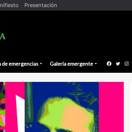
nifiesto
Presentación
a de emergencias
Galería emergente
Faceboo
Twitt
I