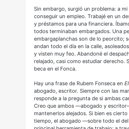
Reformulación
Nueva droga
Sin embargo, surgió un problema: a mi 
conseguir un empleo. Trabajé en un des
y préstamos para una financiera. Íbam
todos terminaban embargados. Una pes
embargaplanchas son de lo peorcito; s
andan todo el día en la calle, asolead
y visten muy feo. Abandoné el despach
relajado, casi como estudiar derecho. 
beca en el Fonca.
Hay una frase de Rubem Fonseca en
E
abogado, escritor. Siempre con las man
responde a la pregunta de si ambas ca
Creo que ambos —abogado y escritor—
mantenerlos alejados. Si bien es ciert
tiempo, el abogado —sobre todo el del 
principal herramienta de trabajo; a tra