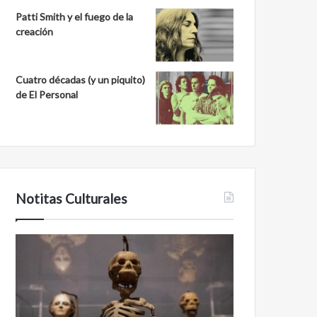
Patti Smith y el fuego de la
creación
Cuatro décadas (y un piquito)
de El Personal
Notitas Culturales
Cara
Minanbé,
a
la
cara
ciudad
con
maya
la
virgen
muerte:
al