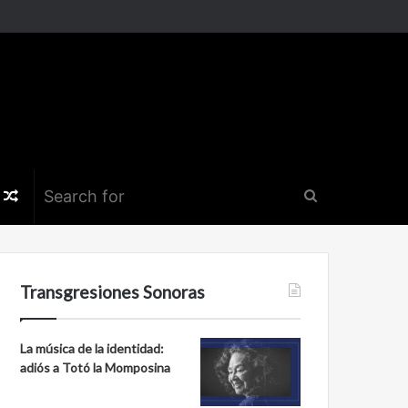
k
er
nstagram
Random
Search
Article
for
Transgresiones Sonoras
La música de la identidad:
adiós a Totó la Momposina