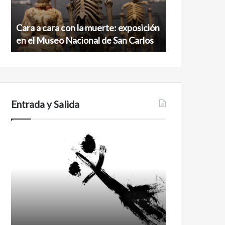
exposición
norte
en
de
Cara a cara con la muerte: exposición
Minanbé, la c
el
la
en el Museo Nacional de San Carlos
norte de la b
Museo
biosfera
Nacional
de
de
Calakmul
San
Carlos
Entrada y Salida
Certezas
Años
después