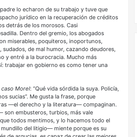
Obradorista
padre lo echaron de su trabajo y tuve que
pacho jurídico en la recuperación de créditos
os detrás de los morosos. Casi
adilla. Dentro del gremio, los abogados
on miserables, poquiteros, inoportunos,
os, sudados, de mal humor, cazando deudores,
o y entré a la burocracia. Mucho más
Sí: trabajar en gobierno es como tener una
l caso Morel
: “Qué vida sórdida la suya. Policía,
os sucias”. Me gusta la frase, porque
ras —el derecho y la literatura— compaginan.
 son embusteros, turbios, más vale
o que todos mentimos, y lo hacemos todo el
mundillo del litigio— miente porque es su
vés de argucias, es capaz de crear las mejores