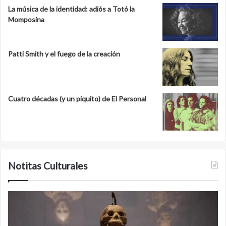
La música de la identidad: adiós a Totó la
Momposina
Patti Smith y el fuego de la creación
Cuatro décadas (y un piquito) de El Personal
Notitas Culturales
Cara
M
a
la
cara
c