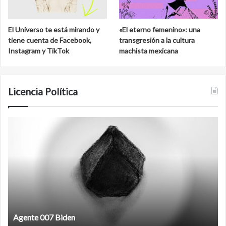
El Universo te está mirando y
«El eterno femenino»: una
tiene cuenta de Facebook,
transgresión a la cultura
Instagram y TikTok
machista mexicana
Licencia Política
Agente
F
007
an
Biden
Agente 007 Biden