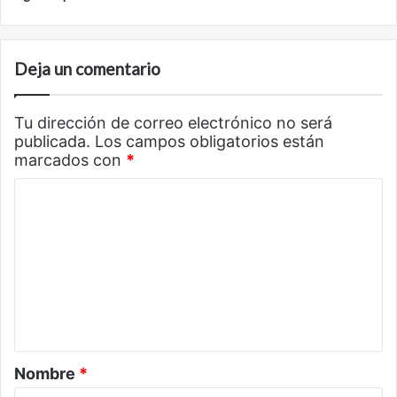
Deja un comentario
Tu dirección de correo electrónico no será
publicada.
Los campos obligatorios están
marcados con
*
C
o
m
e
n
t
a
Nombre
*
r