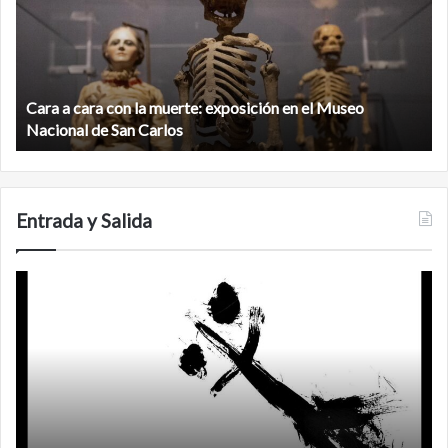
con
m
la
v
muerte:
al
exposición
n
en
d
el
Cara a cara con la muerte: exposición en el Museo
la
Museo
b
Nacional de San Carlos
Nacional
d
de
C
San
Carlos
Entrada y Salida
Certezas
A
d