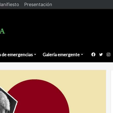
anifiesto
Presentación
a de emergencias
Galería emergente
Faceboo
Twitt
I