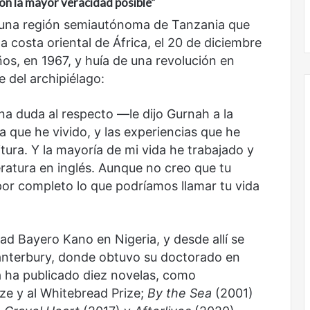
con la mayor veracidad posible
”
Obradorista
 una región semiautónoma de Tanzania que
a costa oriental de África, el 20 de diciembre
os, en 1967, y huía de una revolución en
 del archipiélago:
na duda al respecto —le dijo Gurnah a la
a que he vivido, y las experiencias que he
itura. Y la mayoría de mi vida he trabajado y
eratura en inglés. Aunque no creo que tu
 por completo lo que podríamos llamar tu vida
ad Bayero Kano en Nigeria, y desde allí se
Canterbury, donde obtuvo su doctorado en
ha ha publicado diez novelas, como
ze y al Whitebread Prize;
By the Sea
(2001)