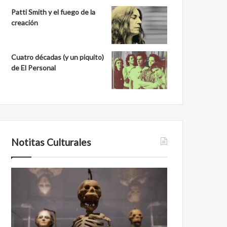
Patti Smith y el fuego de la
creación
Cuatro décadas (y un piquito)
de El Personal
Notitas Culturales
Cara
Minanbé,
a
la
cara
ciudad
con
maya
la
virgen
muerte:
al