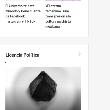
El Universo te está
«El eterno
mirando y tiene cuenta
femenino»: una
de Facebook,
transgresión a la
Instagram y TikTok
cultura machista
mexicana
Licencia Política
Agente
Film
007
antineoliberal
Biden