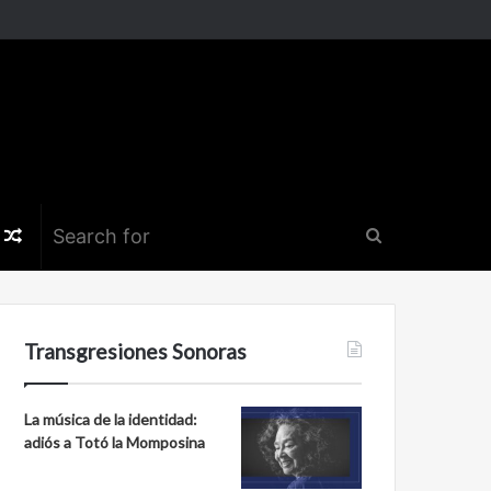
k
er
nstagram
Random
Search
Article
for
Transgresiones Sonoras
La música de la identidad:
adiós a Totó la Momposina