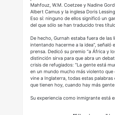
Mahfouz, W.M. Coetzee y Nadine Gordim
Albert Camus y la inglesa Doris Lessing
Eso sí: ninguno de ellos significó un 
del que sólo se han traducido tres títu
De hecho, Gurnah estaba fuera de las li
intentando hacerme a la idea”, señaló e
prensa. Dedicó su premio “a África y lo
distinción sirva para que abra un deba
crisis de refugiados: “La gente está m
en un mundo mucho más violento que el
Reformulación
Nueva
vine a Inglaterra, todas estas palabras 
droga
que tienen hoy, cuando hay más gente 
Su experiencia como inmigrante está en