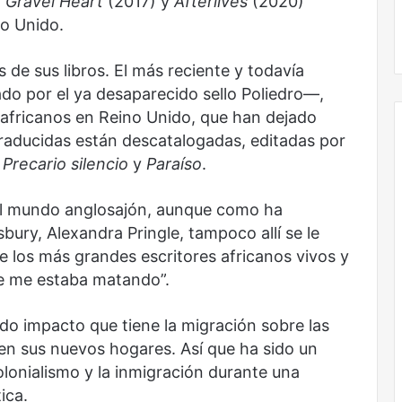
,
Gravel Heart
(2017) y
Afterlives
(2020)
no Unido.
s de sus libros. El más reciente y todavía
o por el ya desaparecido sello Poliedro—,
s africanos en Reino Unido, que han dejado
traducidas están descatalogadas, editadas por
:
Precario silencio
y
Paraíso
.
 el mundo anglosajón, aunque como ha
bury, Alexandra Pringle, tampoco allí se le
e los más grandes escritores africanos vivos y
ue me estaba matando”.
undo impacto que tiene la migración sobre las
en sus nuevos hogares. Así que ha sido un
lonialismo y la inmigración durante una
ica.