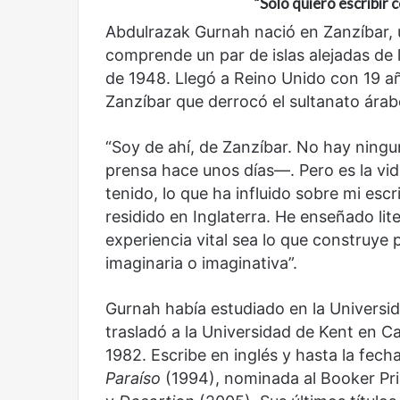
“Sólo quiero escribir 
Reformulación
Nueva droga
Abdulrazak Gurnah nació en Zanzíbar,
comprende un par de islas alejadas de l
de 1948. Llegó a Reino Unido con 19 añ
Zanzíbar que derrocó el sultanato árabe
“Soy de ahí, de Zanzíbar. No hay ningu
prensa hace unos días—. Pero es la vid
tenido, lo que ha influido sobre mi escr
residido en Inglaterra. He enseñado lit
experiencia vital sea lo que construye
imaginaria o imaginativa”.
Gurnah había estudiado en la Universid
trasladó a la Universidad de Kent en 
1982. Escribe en inglés y hasta la fec
Paraíso
(1994), nominada al Booker Pri