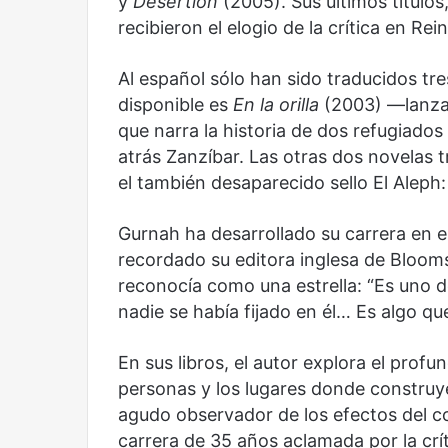
y
Desertion
(2005). Sus últimos títulos
recibieron el elogio de la crítica en Rei
Al español sólo han sido traducidos tre
disponible es
En la orilla
(2003) —lanzad
que narra la historia de dos refugiado
atrás Zanzíbar. Las otras dos novelas 
el también desaparecido sello El Aleph
Gurnah ha desarrollado su carrera en
recordado su editora inglesa de Blooms
reconocía como una estrella: “Es uno d
nadie se había fijado en él… Es algo q
En sus libros, el autor explora el prof
personas y los lugares donde construy
agudo observador de los efectos del co
carrera de 35 años aclamada por la crít