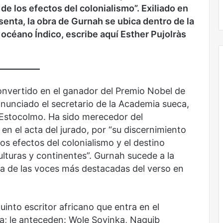
No murió de amor
 de los efectos del colonialismo
”.
Exiliado en
esenta
, la obra de Gurnah se ubica dentro de la
 océano Índico
, escribe aquí
Esther Pujolràs
nvertido en el ganador del Premio Nobel de
 anunciado el secretario de la Academia sueca,
 Estocolmo. Ha sido merecedor del
en el acta del jurado, por “su discernimiento
los efectos del colonialismo y el destino
ulturas y continentes”. Gurnah sucede a la
a de las voces más destacadas del verso en
into escritor africano que entra en el
a; le anteceden: Wole Soyinka, Naguib