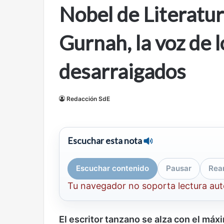
Nobel de Literatu
mirada
nuevo
Abre la Sala Naci
diferente
espacio
Cine, futbol y América Latina: una
Contemporánea, 
para
Gurnah, la voz de 
mirada diferente
para el arte y la c
el
arte
y
desarraigados
la
cultura
Redacción SdE
Olvido
El
Escuchar esta nota
dragón
Escuchar contenido
Pausar
Rea
Tu navegador no soporta lectura au
El escritor tanzano se alza con el máx