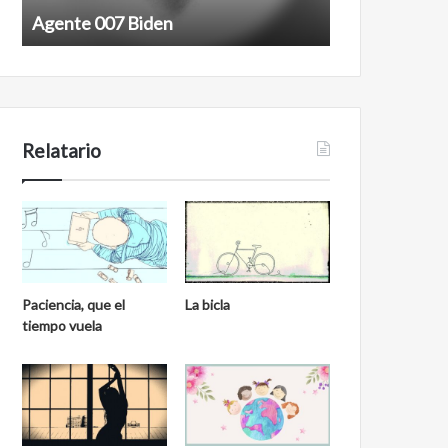
Agente 007 Biden
Film antineoli
Relatario
Paciencia, que el
La bicla
tiempo vuela