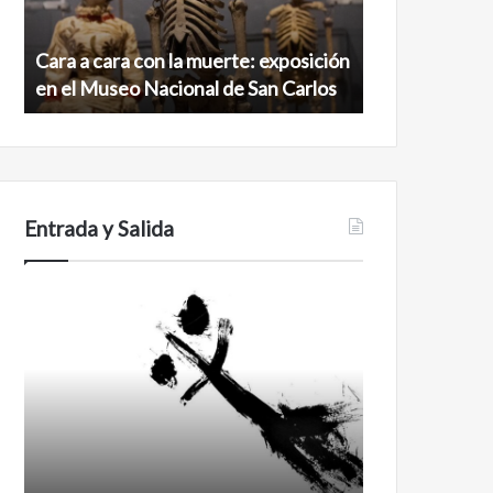
exposición
norte
en
de
Cara a cara con la muerte: exposición
Minanbé, la c
el
la
en el Museo Nacional de San Carlos
norte de la b
Museo
biosfera
Nacional
de
de
Calakmul
San
Carlos
Entrada y Salida
Certezas
Años
después