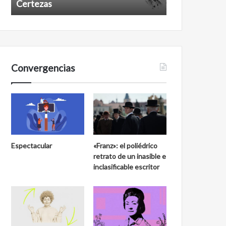
Certezas
Años despué
Convergencias
Espectacular
«Franz»: el poliédrico
retrato de un inasible e
inclasificable escritor