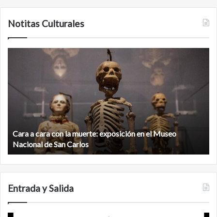
Notitas Culturales
Cara
M
a
la
cara
c
con
m
la
v
muerte:
al
exposición
n
en
d
el
Cara a cara con la muerte: exposición en el Museo
la
Museo
b
Nacional de San Carlos
Nacional
d
de
C
San
Carlos
Entrada y Salida