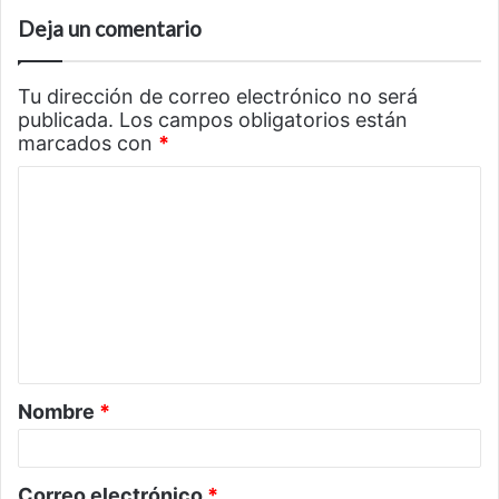
Deja un comentario
Tu dirección de correo electrónico no será
publicada.
Los campos obligatorios están
marcados con
*
C
o
m
e
n
t
a
Nombre
*
r
i
o
Correo electrónico
*