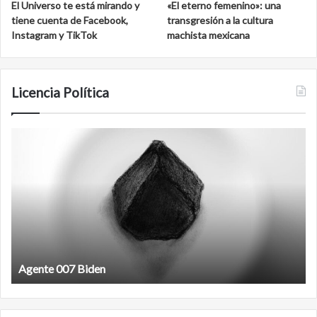
El Universo te está mirando y
«El eterno femenino»: una
tiene cuenta de Facebook,
transgresión a la cultura
Instagram y TikTok
machista mexicana
Licencia Política
Agente
F
007
an
Biden
Agente 007 Biden