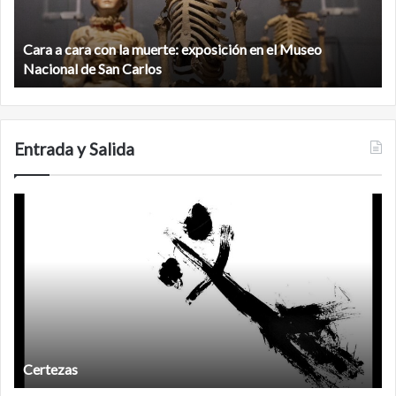
exposición
n
en
d
el
Cara a cara con la muerte: exposición en el Museo
la
Museo
b
Nacional de San Carlos
Nacional
d
de
C
San
Carlos
Entrada y Salida
Certezas
A
d
Certezas