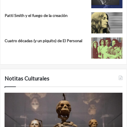
Patti Smith y el fuego de la creación
Cuatro décadas (y un piquito) de El Personal
Notitas Culturales
Cara
M
a
la
cara
c
con
m
la
v
muerte:
al