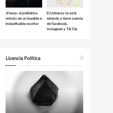
«Franz»: el poliédrico
El Universo te está
retrato de un inasible e
mirando y tiene cuenta
inclasificable escritor
de Facebook,
Instagram y TikTok
Licencia Política
Agente
Film
007
antineoliberal
Biden