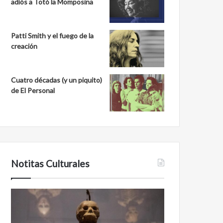
adiós a Totó la Momposina
Patti Smith y el fuego de la
creación
Cuatro décadas (y un piquito)
de El Personal
Notitas Culturales
Cara
Minanbé,
a
la
cara
ciudad