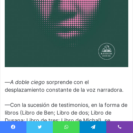
—
A doble ciego
sorprende con el
desplazamiento constante de la voz narradora.
—Con la sucesión de testimonios, en la forma de
libros (Libro de Ben; Libro de dos; Libro de
Dusana; Libro de tres; Libro de Michal), se
pretende presentar un documento auténtico, tal
Facebook
Twitter
WhatsApp
Telegram
Viber