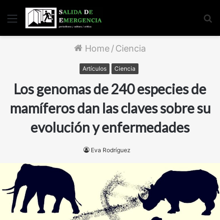
Menu
S
fo
Home
/
Ciencia
Artículos
Ciencia
Los genomas de 240 especies de
mamíferos dan las claves sobre su
evolución y enfermedades
Eva Rodríguez