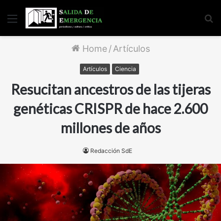
Menu
S
fo
Home
/
Artículos
Artículos
Ciencia
Resucitan ancestros de las tijeras
genéticas CRISPR de hace 2.600
millones de años
Redacción SdE