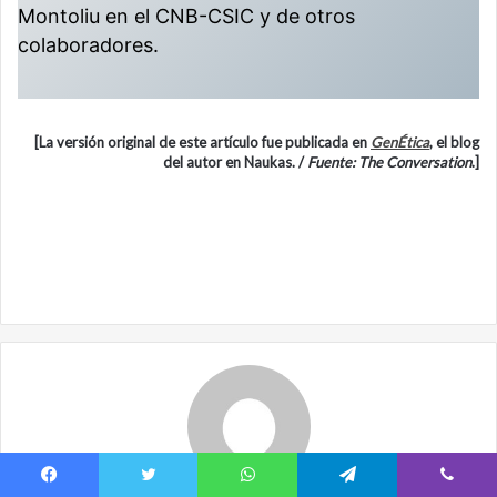
Montoliu en el CNB-CSIC y de otros
colaboradores.
[La versión original de este artículo fue publicada en
GenÉtica
, el blog
del autor en Naukas. /
Fuente: The Conversation
.]
Facebook
Twitter
WhatsApp
Telegram
Viber