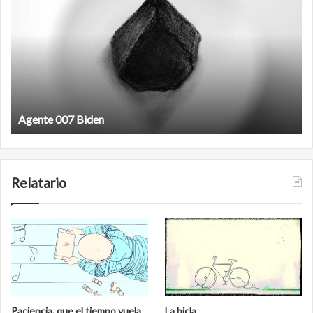
antineoliberal
Film antineoliberal
Relatario
Paciencia, que el tiempo vuela
La bicla