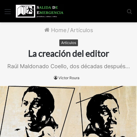
Menu
S
fo
Home
/
Artículos
Artículos
La creación del editor
Raúl Maldonado Coello, dos décadas después...
Víctor Roura