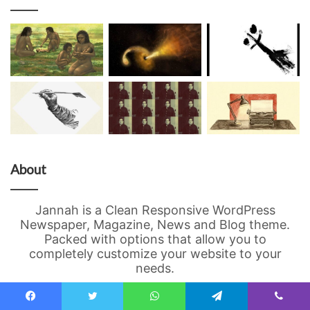
About
Jannah is a Clean Responsive WordPress
Newspaper, Magazine, News and Blog theme.
Packed with options that allow you to
completely customize your website to your
needs.
Newsletter
Facebook
Twitter
WhatsApp
Telegram
Viber