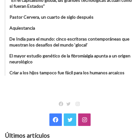
“En el capitalismo global, las grandes tecnológicas actúan como
si fueran Estados”
Pastor Cervera, un cuarto de siglo después
Aquiestancia
De India para el mundo: cinco escritoras contemporáneas que
muestran los desafíos del mundo ‘glocal’
El mayor estudio genético de la fibromialgia apunta a un origen
neurológico
Criar a los hijos tampoco fue fácil para los humanos arcaicos
Instagram
Facebook
Twitter
Facebook
Twitter
Instagram
Últimos artículos