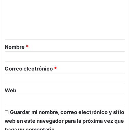
m
e
n
t
a
Nombre
*
r
i
o
Correo electrónico
*
*
Web
Guardar mi nombre, correo electrónico y sitio
web en este navegador para la próxima vez que
haga un comentario.