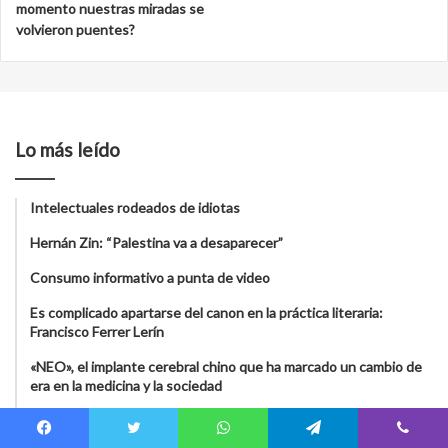
momento nuestras miradas se
volvieron puentes?
Lo más leído
Intelectuales rodeados de idiotas
Hernán Zin: “Palestina va a desaparecer”
Consumo informativo a punta de video
Es complicado apartarse del canon en la práctica literaria:
Francisco Ferrer Lerín
«NEO», el implante cerebral chino que ha marcado un cambio de
era en la medicina y la sociedad
El genoma de unas momias chilenas prueba que la colonización
europea llevó la viruela a América
Facebook
Twitter
WhatsApp
Telegram
Viber