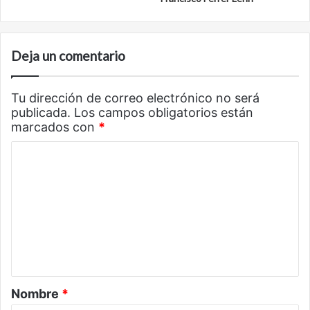
Deja un comentario
Tu dirección de correo electrónico no será
publicada.
Los campos obligatorios están
marcados con
*
C
o
m
e
n
t
a
Nombre
*
r