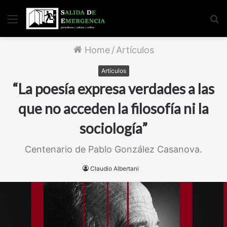
Menu
S
fo
Home
/
Artículos
Artículos
“La poesía expresa verdades a las
que no acceden la filosofía ni la
sociología”
Centenario de Pablo González Casanova.
Claudio Albertani