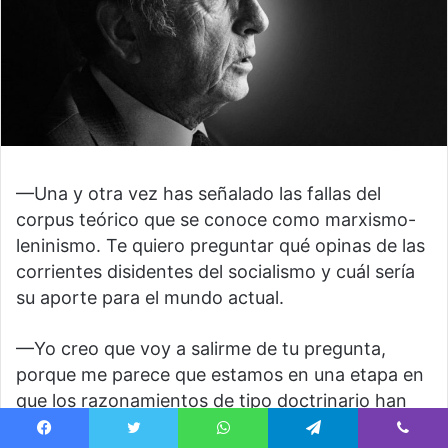
—Una y otra vez has señalado las fallas del
corpus teórico que se conoce como marxismo-
leninismo. Te quiero preguntar qué opinas de las
corrientes disidentes del socialismo y cuál sería
su aporte para el mundo actual.
—Yo creo que voy a salirme de tu pregunta,
porque me parece que estamos en una etapa en
que los razonamientos de tipo doctrinario han
entrado en crisis terminal. ¿Qué contribuyó a
Facebook
Twitter
WhatsApp
Telegram
Viber